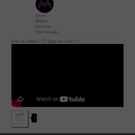
labom
@labom
Keymaster
656 messages
Bravo au collectif « 10 doigts en cavale » !!
3