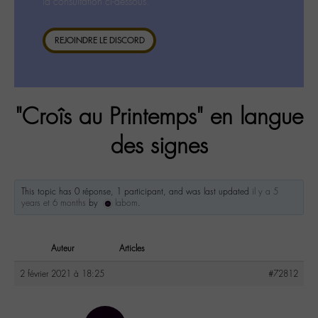
la consultation ci-dessous.
REJOINDRE LE DISCORD
"Croîs au Printemps" en langue
des signes
This topic has 0 réponse, 1 participant, and was last updated
il y a 5
years et 6 months
by
labom
.
Auteur
Articles
2 février 2021 à 18:25
#72812