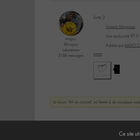
Suite 2
Instants Magiques
Une exclusivité 97.9
maguy
@maguy
Publiée par
RADIO C
Labohémien
👌🏼✌🏼️
3168 messages
1
Le forum ‘-M- en concert’ est fermé à de nouveaux suje
Ce site ut