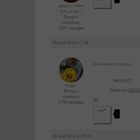
gagoo « j’aime
donc je suis »
@gagoo
Labohémien
2367 messages
29 août 2016 à 7:28
Une Tite suite à tout ça
…PARTAGEZ !…
maguy
Publiée par
RADIO
@maguy
Labohémien
✌🏼️
3168 messages
2
30 août 2016 à 18:16