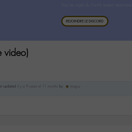
Tous les sujets du For-M- restent néanmoin
REJOINDRE LE DISCORD
e video)
ast updated
il y a 9 years et 11 months
by
maguy