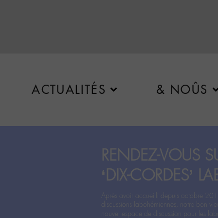
ACTUALITÉS
& NOÛS
RENDEZ-VOUS SU
‘DIX-CORDES’ LA
Après avoir accueilli depuis octobre 201
discussions labohémiennes, notre bon vie
nouvel espace de discussion pour les labo