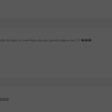
pable de taper un crawl digne des plus grands nageurs des J.O 😂😂😂
 😉😉😉