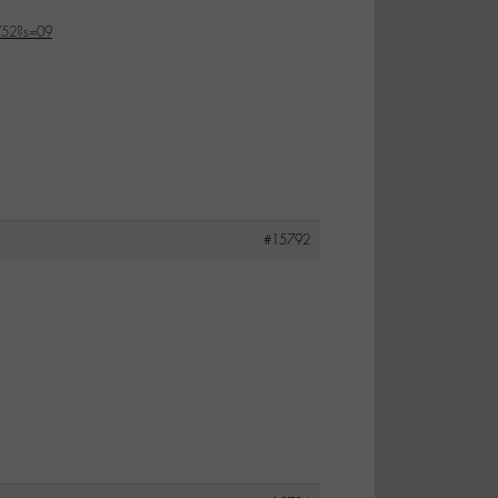
752?s=09
#15792