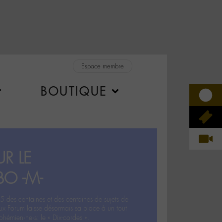
Espace membre
BOUTIQUE
R LE
BO -M-
5 des centaines et des centaines de sujets de
ux Forum laisse désormais sa place à un tout
hémien‧ne‧s: le « Dix-cordes ».