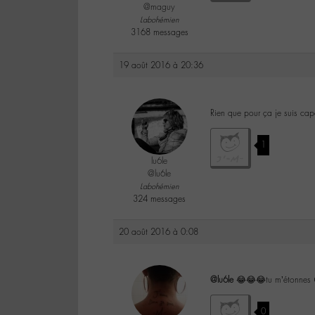
@maguy
Labohémien
3168 messages
19 août 2016 à 20:36
Rien que pour ça je suis ca
1
lu6le
@lu6le
Labohémien
324 messages
20 août 2016 à 0:08
@lu6le
😂😂😂tu m’étonnes
0