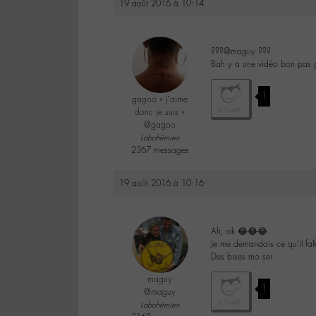
19 août 2016 à 10:14
???@maguy ???
Bah y a une vidéo bon pas gr
1
gagoo « j’aime
donc je suis »
@gagoo
Labohémien
2367 messages
19 août 2016 à 10:16
Ah, ok 😂😂😂
Je me demandais ce qu’il fal
Des bises mo ser
maguy
1
@maguy
Labohémien