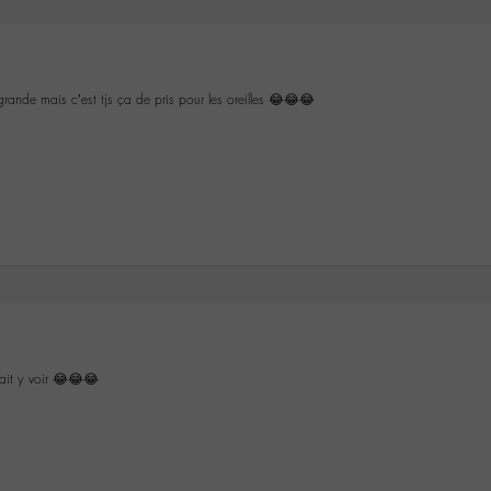
ande mais c’est tjs ça de pris pour les oreilles 😂😂😂
lait y voir 😂😂😂