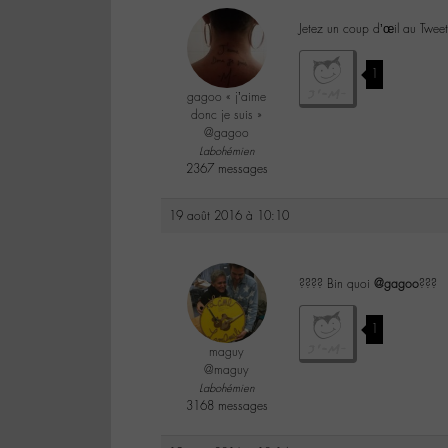
Jetez un coup d’œil au Twee
1
gagoo « j’aime
donc je suis »
@gagoo
Labohémien
2367 messages
19 août 2016 à 10:10
???? Bin quoi
@gagoo
???
1
maguy
@maguy
Labohémien
3168 messages