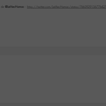
t de
@LeMecHamac
:
https://twitter.com/LeMecHamac/status/766392915677642