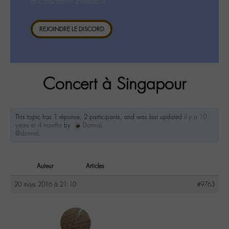
la consultation ci-dessous.
REJOINDRE LE DISCORD
Concert à Singapour
This topic has 1 réponse, 2 participants, and was last updated
il y a 10
years et 4 months
by
DonnaL
@donnal
.
Auteur
Articles
20 mars 2016 à 21:10
#9763