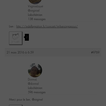
VirginieLayet
@virginiel
Labohémien
138 messages
Lien :
http://indeflagration.fr/concert/m-live-singapour/
2
21 mars 2016 à 6:59
#9769
DonnaL
@donnal
Labohémien
596 messages
Merci pour le lien, @virginel