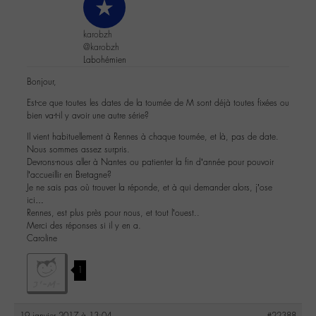
karobzh
@karobzh
Labohémien
Bonjour,
Est-ce que toutes les dates de la tournée de M sont déjà toutes fixées ou
bien va-t-il y avoir une autre série?
Il vient habituellement à Rennes à chaque tournée, et là, pas de date.
Nous sommes assez surpris.
Devrons-nous aller à Nantes ou patienter la fin d’année pour pouvoir
l’accueillir en Bretagne?
Je ne sais pas où trouver la réponde, et à qui demander alors, j’ose
ici…
Rennes, est plus près pour nous, et tout l’ouest..
Merci des réponses si il y en a.
Caroline
1
19 janvier 2017 à 13:04
#22388