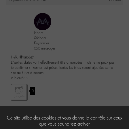
labom
@labom
Keymaster
656 messages
Hello
@karobzh
D’autres dates vont effectivement être annoncées, mais je ne peux pas
te confirmer si Rennes est prévu. Toutes les infos seront ajoutées sur le
site au fur et à mesure.
A bientôt :)
0
Ce site utilise des cookies et vous donne le contrôle sur ceux
Le forum ‘-M- en concert’ est fermé à de nouveaux sujets et réponses.
que vous souhaitez activer