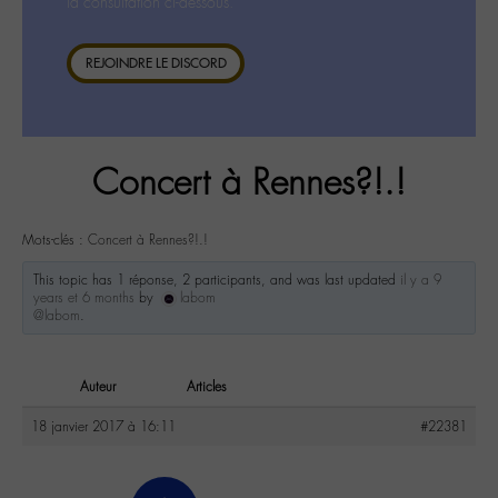
la consultation ci-dessous.
REJOINDRE LE DISCORD
Concert à Rennes?!.!
Mots-clés :
Concert à Rennes?!.!
This topic has 1 réponse, 2 participants, and was last updated
il y a 9
years et 6 months
by
labom
@labom
.
Auteur
Articles
18 janvier 2017 à 16:11
#22381