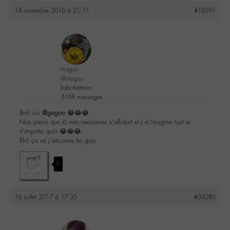
14 novembre 2016 à 21:11
#19591
maguy
@maguy
Labohémien
3168 messages
Bah oui
@gagoo
😂😂😂
Nan parce que là mes neuronnes s’affolent et J m’imagine tout et
n’importe quoi 😂😂😂
Rhô ça va j’déconne les gars
0
16 juillet 2017 à 17:35
#34286