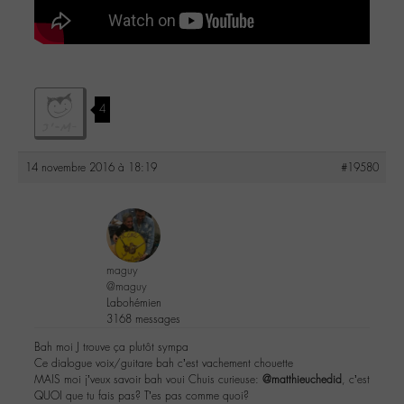
4
14 novembre 2016 à 18:19
#19580
maguy
@maguy
Labohémien
3168 messages
Bah moi J trouve ça plutôt sympa
Ce dialogue voix/guitare bah c’est vachement chouette
MAIS moi j’veux savoir bah voui Chuis curieuse:
@matthieuchedid
, c’est
QUOI que tu fais pas? T’es pas comme quoi?