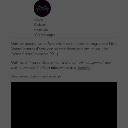
labom
@labom
Keymaster
656 messages
Matthieu apparait sur le 4eme album de son amie de longue date Nina
Morato (certains d’entre vous se rappelleront peut être de son tube
‘Maman’ dans les années 90…).
Matthieu et Nina se retrouvent sur la chanson
‘Ah non non non’
que
vous pouvez dès à présent
découvrir dans la
Radio-M-
Que pensez vous du morceau? 🎶