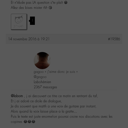
Et n’élude pas LA question s’te plaît 😁
Allez des bises mister -M- 😘
1
14 novembre 2016 à 19:21
#19586
gagoo « j’aime donc je suis »
@gagoo
Labohémien
2367 messages
@labom
, j ai decouvert ce titre ce matin en rentrant du taf,
Et j ai adoré ce drole de dialogue,
Je dis souvent que matth a une voix de guitare par instant,
Alors quand la voix laisse place a la gratte…
Puis le texte est juste enorme!on pourrai croire nos discutions avec les
copines 😂😂😂