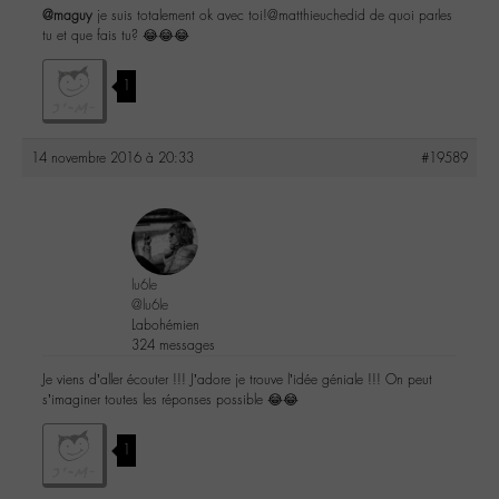
@maguy
je suis totalement ok avec toi!@matthieuchedid de quoi parles
tu et que fais tu? 😂😂😂
1
14 novembre 2016 à 20:33
#19589
lu6le
@lu6le
Labohémien
324 messages
Je viens d’aller écouter !!! J’adore je trouve l’idée géniale !!! On peut
s’imaginer toutes les réponses possible 😂😂
1