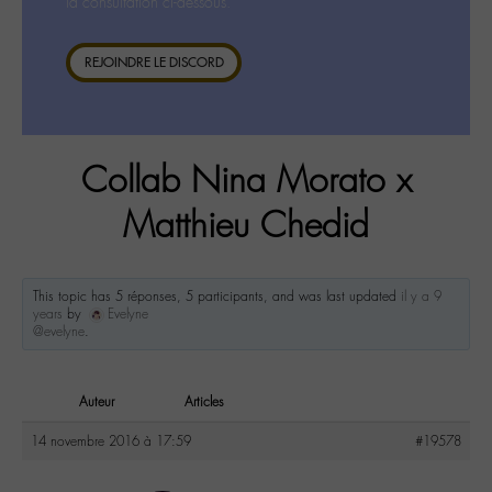
la consultation ci-dessous.
REJOINDRE LE DISCORD
Collab Nina Morato x
Matthieu Chedid
This topic has 5 réponses, 5 participants, and was last updated
il y a 9
years
by
Evelyne
@evelyne
.
Auteur
Articles
14 novembre 2016 à 17:59
#19578