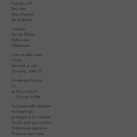
Cupides on?
Peut- être
Mais d’amour
De tendresse
Cupidon
Tire ses flèches
Parfois avec
Maladresse
L’une en plein coeur
L’autre…
Descend un peu
Oui voilà, arrête !!!
Guidée par l’amour
Lui…
Le dire on peut?
… Pas par sa tête
Se laissera-t-elle reprendre
A ce petit jeu
Je l’espère Je lui souhaite
Faudra juste que cupidon
S’entraîne et apprenne
À viser un peu mieux