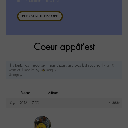
la consultation ci-dessous.
REJOINDRE LE DISCORD
Coeur appât'est
This topic has 1 réponse, 1 participant, and was last updated
il y a 10
years et 1 months
by
maguy
@maguy
.
Auteur
Articles
10 juin 2016 à 7:00
#13836