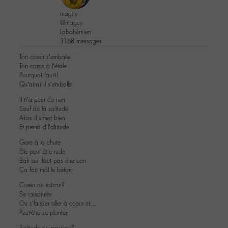
maguy
@maguy
Labohémien
3168 messages
Ton coeur s’emballe
Ton corps à l’étale
Pourquoi faut-il
Qu’ainsi il s’emballe
Il n’a peur de rien
Sauf de la solitude
Alors il s’met bien
Et prend d’l’altitude
Gare à la chute
Elle peut être rude
Bah oui faut pas être con
Ça fait mal le béton
Coeur ou raison?
Se raisonner
Ou s’laisser aller à coeur et…
Peut-être se planter
Solitude ou passion?