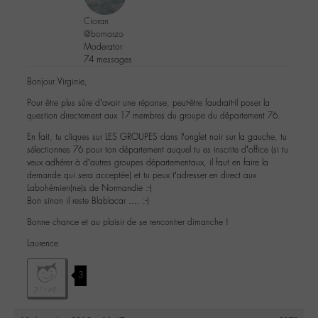
Cioran
@bomarzo
Moderator
74 messages
Bonjour Virginie,
Pour être plus sûre d’avoir une réponse, peut-être faudrait-il poser la
question directement aux 17 membres du groupe du département 76.
En fait, tu cliques sur LES GROUPES dans l’onglet noir sur la gauche, tu
sélectionnes 76 pour ton département auquel tu es inscrite d’office (si tu
veux adhérer à d’autres groupes départementaux, il faut en faire la
demande qui sera acceptée) et tu peux t’adresser en direct aux
Labohémien(ne)s de Normandie :-)
Bon sinon il reste Blablacar …. :-)
Bonne chance et au plaisir de se rencontrer dimanche !
Laurence
3