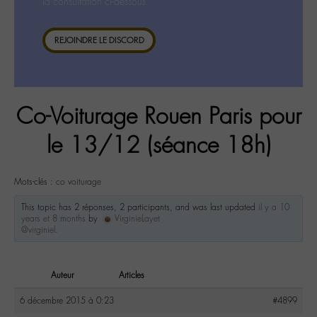
la consultation ci-dessous.
REJOINDRE LE DISCORD
Co-Voiturage Rouen Paris pour
le 13/12 (séance 18h)
Mots-clés :
co voiturage
This topic has 2 réponses, 2 participants, and was last updated
il y a 10
years et 8 months
by
VirginieLayet
@virginiel
.
Auteur
Articles
6 décembre 2015 à 0:23
#4899