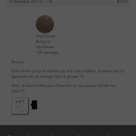
10 décembre 2015 à 11:47
#5070
VirginieLayet
@virginiel
Labohémien
138 messages
Bonjour,
Etant donné que je ne maîtrise pas trop cette interface, je pense que j’ai
également mis ce message dans le groupe 76.
Mais, je laisse tomber pour Dimanche, je vais pouvoir archiver ma
place !!!
0
Le forum ‘Le « chat » du corridor’ est fermé à de nouveaux sujets et