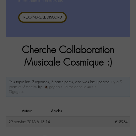
la consultation ci-dessous.
REJOINDRE LE DISCORD
Cherche Collaboration
Musicale Cosmique :)
This topic has 2 réponses, 3 participants, and was last updated
il y a 9
years et 9 months
by
gagoo « j’aime donc je suis »
@gagoo
.
Auteur
Articles
29 octobre 2016 à 13:14
#18984