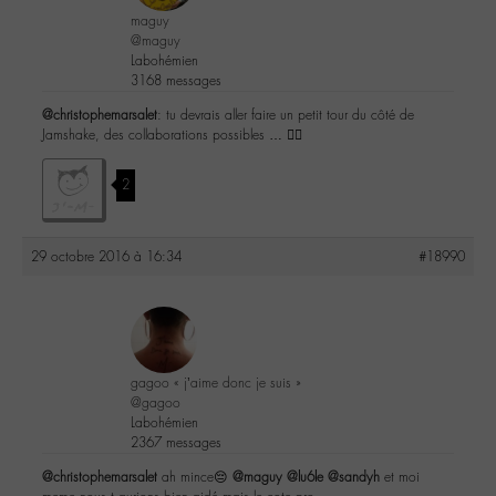
maguy
@maguy
Labohémien
3168 messages
@christophemarsalet
: tu devrais aller faire un petit tour du côté de
Jamshake, des collaborations possibles … ✌🏼️
2
29 octobre 2016 à 16:34
#18990
gagoo « j’aime donc je suis »
@gagoo
Labohémien
2367 messages
@christophemarsalet
ah mince😔
@maguy
@lu6le
@sandyh
et moi