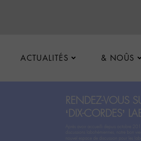
ACTUALITÉS
& NOÛS
RENDEZ-VOUS SU
‘DIX-CORDES’ LA
Après avoir accueilli depuis octobre 201
discussions labohémiennes, notre bon vie
nouvel espace de discussion pour les labo