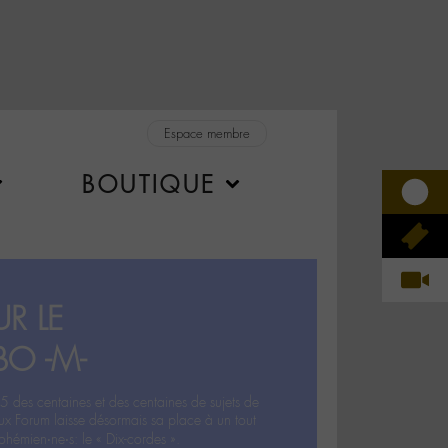
Espace membre
BOUTIQUE
R LE
BO -M-
5 des centaines et des centaines de sujets de
ux Forum laisse désormais sa place à un tout
hémien‧ne‧s: le « Dix-cordes ».