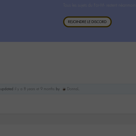
Tous les sujets du For-M- restent néanmoin
REJOINDRE LE DISCORD
st updated
il y a 8 years et 9 months
by
DonnaL
.