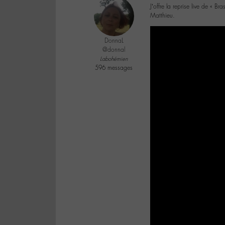
J’offre la reprise live de « 
Matthieu.
DonnaL
@donnal
Labohémien
596 messages