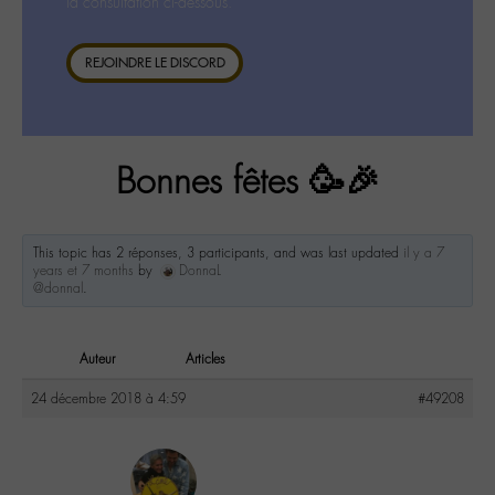
la consultation ci-dessous.
REJOINDRE LE DISCORD
Bonnes fêtes 🥳🎉
This topic has 2 réponses, 3 participants, and was last updated
il y a 7
years et 7 months
by
DonnaL
@donnal
.
Auteur
Articles
24 décembre 2018 à 4:59
#49208