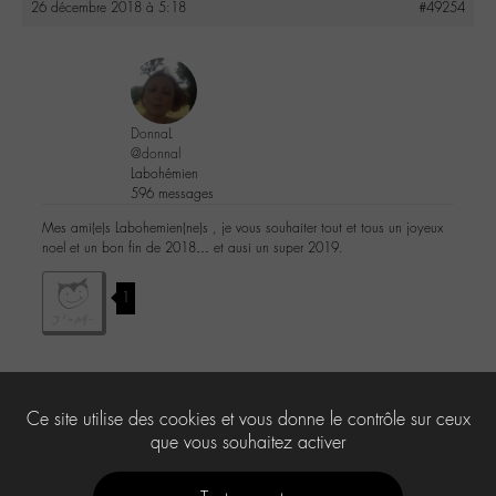
26 décembre 2018 à 5:18
#49254
DonnaL
@donnal
Labohémien
596 messages
Mes ami(e)s Labohemien(ne)s , je vous souhaiter tout et tous un joyeux
noel et un bon fin de 2018… et ausi un super 2019.
1
Le forum ‘Le « chat » du corridor’ est fermé à de nouveaux sujets et
Ce site utilise des cookies et vous donne le contrôle sur ceux
réponses.
que vous souhaitez activer