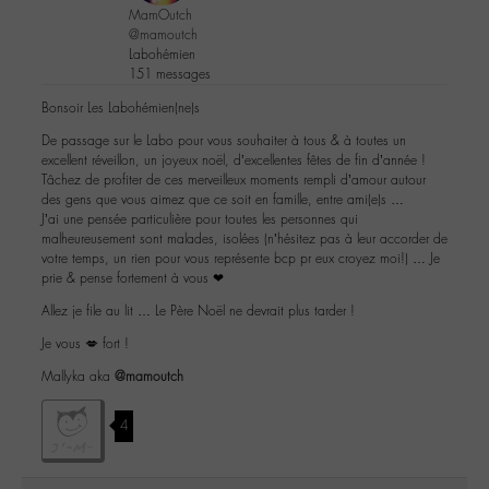
MamOutch
@mamoutch
Labohémien
151 messages
Bonsoir Les Labohémien(ne)s
De passage sur le Labo pour vous souhaiter à tous & à toutes un
excellent réveillon, un joyeux noël, d’excellentes fêtes de fin d’année !
Tâchez de profiter de ces merveilleux moments rempli d’amour autour
des gens que vous aimez que ce soit en famille, entre ami(e)s …
J’ai une pensée particulière pour toutes les personnes qui
malheureusement sont malades, isolées (n’hésitez pas à leur accorder de
votre temps, un rien pour vous représente bcp pr eux croyez moi!) … Je
prie & pense fortement à vous ❤
Allez je file au lit … Le Père Noël ne devrait plus tarder !
Je vous 💋 fort !
Mallyka aka
@mamoutch
4