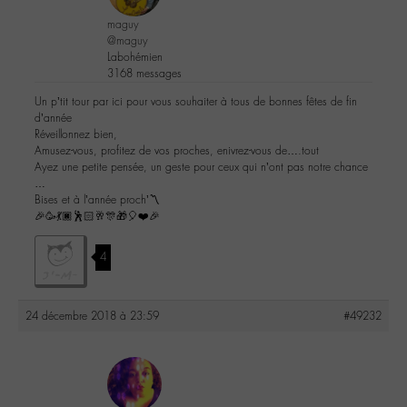
maguy
@maguy
Labohémien
3168 messages
Un p’tit tour par ici pour vous souhaiter à tous de bonnes fêtes de fin
d’année
Réveillonnez bien,
Amusez-vous, profitez de vos proches, enivrez-vous de….tout
Ayez une petite pensée, un geste pour ceux qui n’ont pas notre chance
…
Bises et à l’année proch’〽️
🎉🥳💃🏿🕺🏻🥂🎊🎁🎈❤️🎉
4
24 décembre 2018 à 23:59
#49232