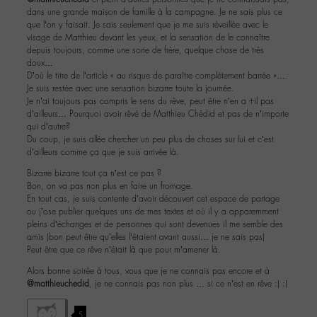
dans une grande maison de famille à la campagne. Je ne sais plus ce
que l’on y faisait. Je sais seulement que je me suis réveillée avec le
visage de Matthieu devant les yeux, et la sensation de le connaître
depuis toujours, comme une sorte de frère, quelque chose de très
doux…
D’où le titre de l’article « au risque de paraître complètement barrée »….
Je suis restée avec une sensation bizarre toute la journée.
Je n’ai toujours pas compris le sens du rêve, peut être n’en a -t-il pas
d’ailleurs… Pourquoi avoir rêvé de Matthieu Chédid et pas de n’importe
qui d’autre?
Du coup, je suis allée chercher un peu plus de choses sur lui et c’est
d’ailleurs comme ça que je suis arrivée là.
Bizarre bizarre tout ça n’est ce pas ?
Bon, on va pas non plus en faire un fromage.
En tout cas, je suis contente d’avoir découvert cet espace de partage
ou j’ose publier quelques uns de mes textes et où il y a apparemment
pleins d’échanges et de personnes qui sont devenues il me semble des
amis (bon peut être qu’elles l’étaient avant aussi… je ne sais pas)
Peut être que ce rêve n’était là que pour m’amener là.
Alors bonne soirée à tous, vous que je ne connais pas encore et à
@matthieuchedid
, je ne connais pas non plus … si ce n’est en rêve :) :)
5