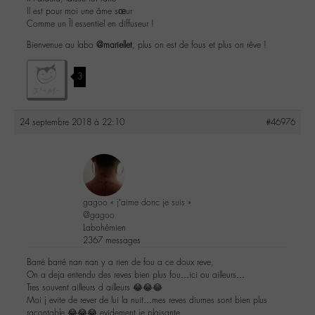
Il est pour moi une âme sœur
Comme un Îl essentiel en diffuseur !
Bienvenue au labo
@mariellet
, plus on est de fous et plus on rêve !
3
24 septembre 2018 à 22:10
#46976
gagoo « j’aime donc je suis »
@gagoo
Labohémien
2367 messages
Barré barré nan nan y a rien de fou a ce doux reve,
On a deja entendu des reves bien plus fou…ici ou ailleurs…
Tres souvent ailleurs d ailleurs 😂😂😂
Moi j evite de rever de lui la nuit…mes reves diurnes sont bien plus
racontable 😂😂😂 evidement je plaisante