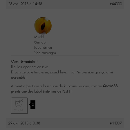
28 avril 2018 à 14:58
#44300
Mirabl
@mirabl
Labohémien
233 messages
Merci
@mariellet
!
Il a l’air apaisant ce rêve.
Et puis ce côté tendresse, grand frère… j’ai l’impression que ça a lui
ressemble !
A bientôt (peut-être à la maison de la nature, vu que, comme
@sofM88
,
je suis une des labohémiennes de l’Est ! )
2
29 avril 2018 à 0:38
#44307