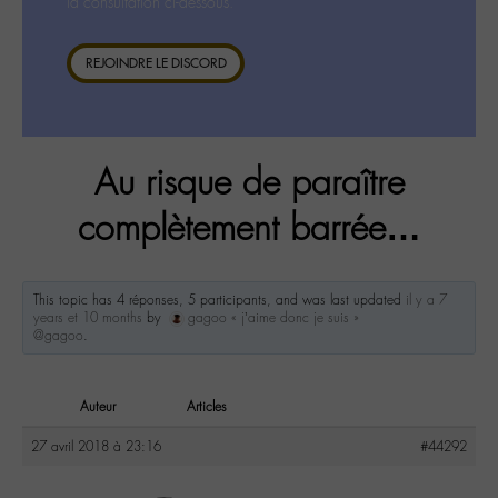
la consultation ci-dessous.
REJOINDRE LE DISCORD
Au risque de paraître
complètement barrée…
This topic has 4 réponses, 5 participants, and was last updated
il y a 7
years et 10 months
by
gagoo « j’aime donc je suis »
@gagoo
.
Auteur
Articles
27 avril 2018 à 23:16
#44292