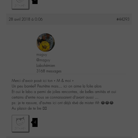
28 avril 2018 à 0:06
#44293
maguy
@maguy
Labohémien
3168 messages
Merci d’avoir posé ici ton « M & moi »
Un peu barrée? Peut-être mais… ici on aime la folie alors
Et oui le labo a permi de jolies rencontres, de belles amitiés et oui
certains d’entre nous se connaissaient d’avant aussi …
ps: je te rassure, d’autres ici ont déjà rêvé de mister -M- 😂😂😂
Au plaisir de te lire ✌🏽
4