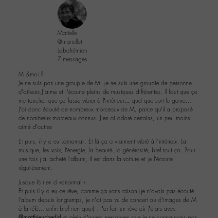
Marielle
@mariellet
Labohémien
7 messages
M &moi ?
Je ne suis pas une groupie de M, je ne suis une groupie de personne
d’ailleurs.J’aime et j’écoute pleins de musiques différentes. Il faut que ça
me touche, que ça fasse vibrer à l’intérieur… quel que soit le genre…
J’ai donc écouté de nombreux morceaux de M, parce qu’il a proposé
de nombreux morceaux connus. J’en ai adoré certains, un peu moins
aimé d’autres
Et puis, il y a eu Lamomali. Et là ça a vraiment vibré à l’intérieur. La
musique, les voix, l’énergie, la beauté, la générosité, bref tout ça. Pour
une fois j’ai acheté l’album, il est dans la voiture et je l’écoute
régulièrement.
Jusque là rien d »anormal »
Et puis il y a eu ce rêve, comme ça sans raison (je n’avais pas écouté
l’album depuis longtemps, je n’ai pas vu de concert ou d’images de M
à la télé… enfin bref rien quoi) : j’ai fait un rêve où j’étais avec
@matthieuchedid
et plein d’autres personnes que je ne connaissais pas,