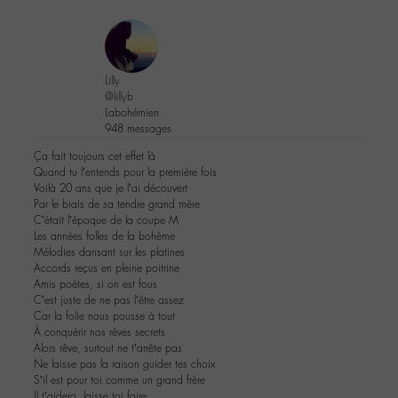
Lilly
@lillyb
Labohémien
948 messages
Ça fait toujours cet effet là
Quand tu l’entends pour la première fois
Voilà 20 ans que je l’ai découvert
Par le biais de sa tendre grand mère
C’était l’époque de la coupe M
Les années folles de la bohème
Mélodies dansant sur les platines
Accords reçus en pleine poitrine
Amis poètes, si on est fous
C’est juste de ne pas l’être assez
Car la folie nous pousse à tout
À conquérir nos rêves secrets
Alors rêve, surtout ne t’arrête pas
Ne laisse pas la raison guider tes choix
S’il est pour toi comme un grand frère
Il t’aidera, laisse toi faire