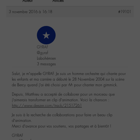
Auteur
Articles
3 novembre 2016 à 16:18
#19101
GYRAF
@gyraf
Labohémien
3 messages
Salut, je m’appelle GYRAF. Je suis un homme orchestre qui chante pour
les enfants et ma carrière a débuté le 28 Novembre 2004 sur la scène
de Bercy quand j’ai été choisi par -M- pour chanter mon gimmick.
Depuis, Matthieu a accepté de collaborer pour un morceau que
j’aimerais transformer en clip d’animation. Voici la chanson :
http://www.deezer.com/track/21517261
Je suis à la recherche de collaborations pour faire un beau clip
d’animation.
Merci d’avance pour vos soutiens, vos partages et à bientôt !
GYRAF