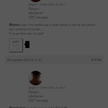
gagoo « j’aime donc je suis »
@gagoo
Labohémien
2367 messages
@sbruno
oups il me semble que tu avais besoin d une de mes photos
pour continuer ton projet…
Tu as pu faire sans ou pas?
1
20 novembre 2016 à 11:41
#19764
gagoo « j’aime donc je suis »
@gagoo
Labohémien
2367 messages
@grapharium
peut etre peux tu aider @giraf 😉