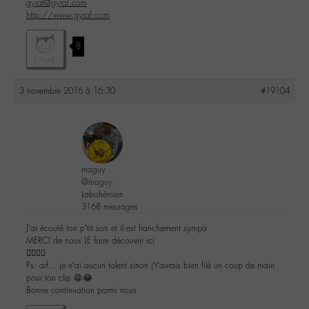
gyraf@gyraf.com
http://www.gyraf.com
8
3 novembre 2016 à 16:30
#19104
maguy
@maguy
Labohémien
3168 messages
J’ai écouté ton p’tit son et il est franchement sympa
MERCI de nous LE faire découvrir ici
👌🏼✌🏼️
Ps: arf… je n’ai aucun talent sinon j’t’aurais bien filé un coup de main
pour ton clip 😩😂
Bonne continuation parmi nous