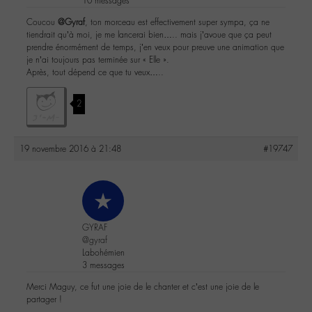
10 messages
Coucou
@Gyraf
, ton morceau est effectivement super sympa, ça ne
tiendrait qu’à moi, je me lancerai bien….. mais j’avoue que ça peut
prendre énormément de temps, j’en veux pour preuve une animation que
je n’ai toujours pas terminée sur « Elle ».
Après, tout dépend ce que tu veux…..
2
19 novembre 2016 à 21:48
#19747
GYRAF
@gyraf
Labohémien
3 messages
Merci Maguy, ce fut une joie de le chanter et c’est une joie de le
partager !