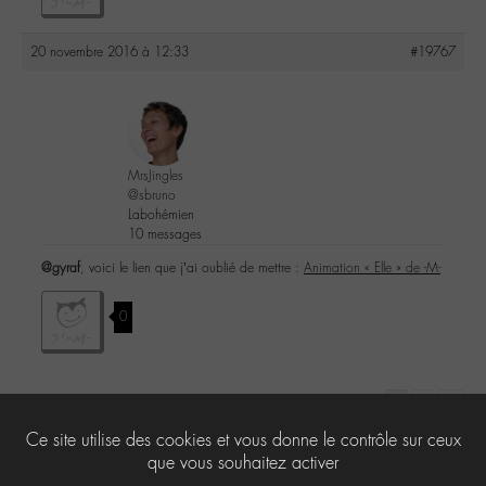
20 novembre 2016 à 12:33
#19767
MrsJingles
@sbruno
Labohémien
10 messages
@gyraf
, voici le lien que j’ai oublié de mettre :
Animation « Elle » de -M-
0
1
2
→
Ce site utilise des cookies et vous donne le contrôle sur ceux
Le forum ‘Le Labo’ est fermé à de nouveaux sujets et réponses.
que vous souhaitez activer