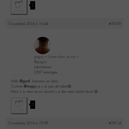
2
3 novembre 2016 à 16:44
#19109
gagoo « j’aime donc je suis »
@gagoo
Labohémien
2367 messages
Hello
@gyraf
,bienvenu au labo,
Comme
@maguy
je n ai pas de talent😔
Mais si tu veux va sur racontr y a des mecs plutot doué 😉
0
3 novembre 2016 à 19:09
#19114