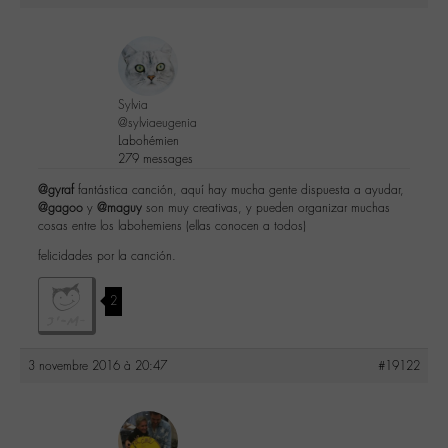
Sylvia
@sylviaeugenia
Labohémien
279 messages
@gyraf
fantástica canción, aquí hay mucha gente dispuesta a ayudar,
@gagoo
y
@maguy
son muy creativas, y pueden organizar muchas
cosas entre los labohemiens (ellas conocen a todos)
felicidades por la canción.
2
3 novembre 2016 à 20:47
#19122