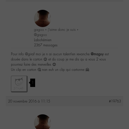
gagoo « j’aime donc je suis »
@gagoo
Labohémien
2367 messages
Pour info @giraf moi je n ai aucun talent!en revanche
@maguy
est
douée dans le carton 😉 et du coup je me dis qu a vous 2 vous
pourriez faire des merveilles 😊
Un clip en carton 🤔 nan euh un clip qui cartonne 🤗
1
20 novembre 2016 à 11:15
#19763