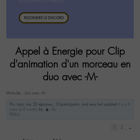
la consultation ci-dessous.
REJOINDRE LE DISCORD
Appel à Energie pour Clip
d'animation d'un morceau en
duo avec -M-
Mots-clés :
duo avec -M-
This topic has 22 réponses, 10 participants, and was last updated
il y a 9
years et 8 months
by
Lilly
@lillyb
.
1
2
→