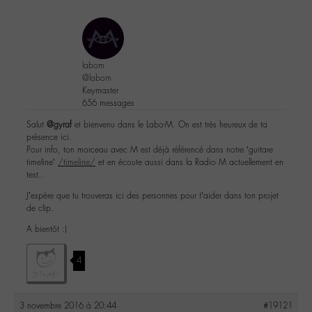
labom
@labom
Keymaster
656 messages
Salut
@gyraf
et bienvenu dans le Labo-M. On est très heureux de ta
présence ici.
Pour info, ton morceau avec M est déjà référencé dans notre ‘guitare
timeline’
/timeline/
et en écoute aussi dans la Radio M actuellement en
test..
J’espère que tu trouveras ici des personnes pour t’aider dans ton projet
de clip.
A bientôt :)
4
3 novembre 2016 à 20:44
#19121