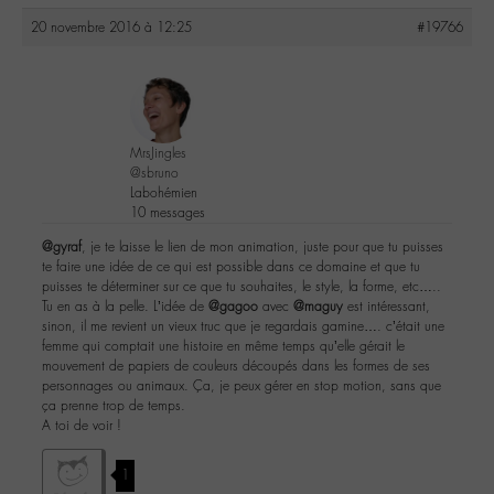
20 novembre 2016 à 12:25
#19766
MrsJingles
@sbruno
Labohémien
10 messages
@gyraf
, je te laisse le lien de mon animation, juste pour que tu puisses
te faire une idée de ce qui est possible dans ce domaine et que tu
puisses te déterminer sur ce que tu souhaites, le style, la forme, etc…..
Tu en as à la pelle. L’idée de
@gagoo
avec
@maguy
est intéressant,
sinon, il me revient un vieux truc que je regardais gamine…. c’était une
femme qui comptait une histoire en même temps qu’elle gérait le
mouvement de papiers de couleurs découpés dans les formes de ses
personnages ou animaux. Ça, je peux gérer en stop motion, sans que
ça prenne trop de temps.
A toi de voir !
1