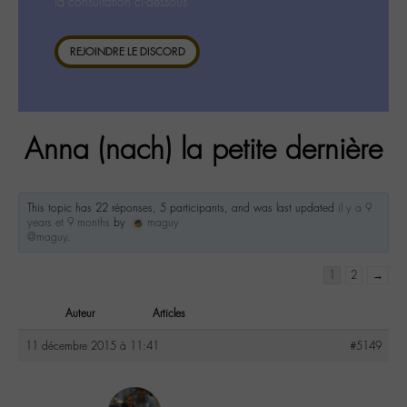
la consultation ci-dessous.
REJOINDRE LE DISCORD
Anna (nach) la petite dernière
This topic has 22 réponses, 5 participants, and was last updated
il y a 9
years et 9 months
by
maguy
@maguy
.
1
2
→
Auteur
Articles
11 décembre 2015 à 11:41
#5149