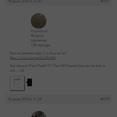
18 janvier 2016 à 21:50
#7277
VirginieLayet
@virginiel
Labohémien
138 messages
Voici sa prestation dans C à Vous ce soir :
https://youtu.be/mq0xc60jzQM
Trop classe la P’tite Chedid !!!! C’est NACHement bien (jeu de mots je
sais ….lol)
2
18 janvier 2016 à 21:54
#7279