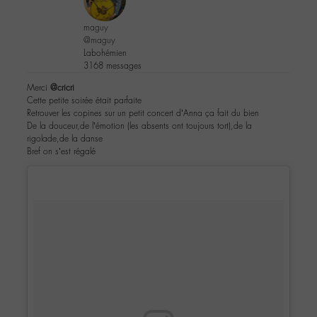
maguy
@maguy
Labohémien
3168 messages
Merci
@cricri
Cette petite soirée était parfaite
Retrouver les copines sur un petit concert d’Anna ça fait du bien
De la douceur,de l’émotion (les absents ont toujours tort),de la
rigolade,de la danse
Bref on s’est régalé