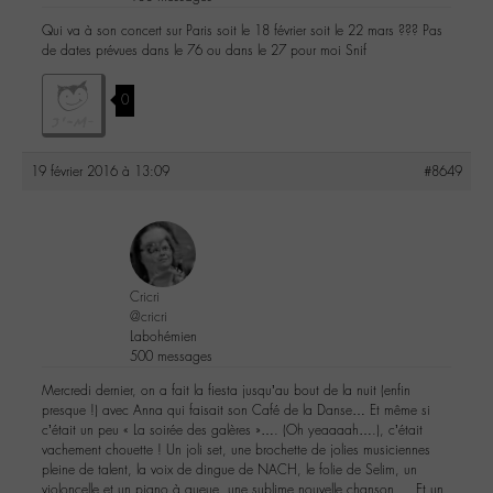
Qui va à son concert sur Paris soit le 18 février soit le 22 mars ??? Pas
de dates prévues dans le 76 ou dans le 27 pour moi Snif
0
19 février 2016 à 13:09
#8649
Cricri
@cricri
Labohémien
500 messages
Mercredi dernier, on a fait la fiesta jusqu’au bout de la nuit (enfin
presque !) avec Anna qui faisait son Café de la Danse… Et même si
c’était un peu « La soirée des galères »…. (Oh yeaaaah….), c’était
vachement chouette ! Un joli set, une brochette de jolies musiciennes
pleine de talent, la voix de dingue de NACH, le folie de Selim, un
violoncelle et un piano à queue, une sublime nouvelle chanson…. Et un