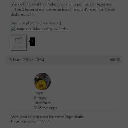
after de la mort qui tue (d’ailleurs, ça m’a un peu tué, lol ! Après une
nuit de 2 heures et une journée de boulot, je sors d’une nuit de 15h de
dodo, mouarf !!!)
Une p’tite photo pour vos noeils ;)
1
19 février 2016 à 13:24
#8650
maguy
@maguy
Labohémien
3168 messages
Merci pour ce petit retour fort sympathique
@cricri
Et très jolie photo 👍🏼👍🏼👍🏼