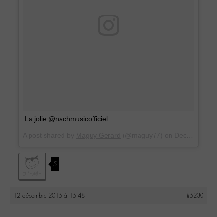
La jolie @nachmusicofficiel
A post shared by
Maguy Gerard
(@maguy77) on
Dec 12, 2015 at 1:49am PST
5
12 décembre 2015 à 15:48
#5230