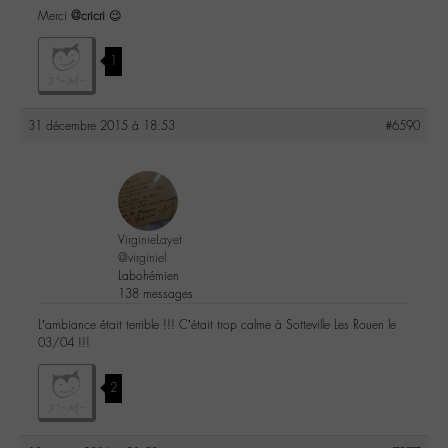
Merci
@cricri
😉
1
31 décembre 2015 à 18:53
#6590
VirginieLayet
@virginiel
Labohémien
138 messages
L’ambiance était terrible !!! C’était trop calme à Sotteville Les Rouen le
03/04 !!!
2