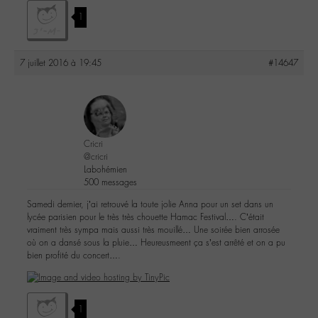
1
7 juillet 2016 à 19:45
#14647
Cricri
@cricri
Labohémien
500 messages
Samedi dernier, j’ai retrouvé la toute jolie Anna pour un set dans un
lycée parisien pour le très très chouette Hamac Festival…. C’était
vraiment très sympa mais aussi très mouillé… Une soirée bien arrosée
où on a dansé sous la pluie… Heureusmeent ça s’est arrêté et on a pu
bien profité du concert….
1