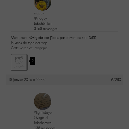
maguy
@maguy
Labohémien
3168 messages
Merci,merci
@virginiel
car j’étais pas devant ce soir 😉👍🏼
Je viens de regarder :top
Cette voix c’est magique
2
18 janvier 2016 à 22:02
#7280
VirginieLayet
@virginiel
Labohémien
138 messages