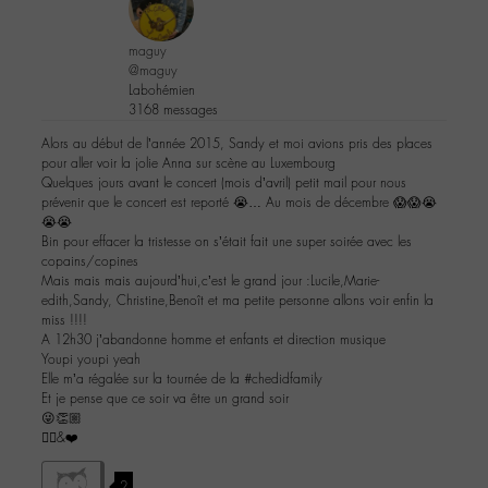
maguy
@maguy
Labohémien
3168 messages
Alors au début de l’année 2015, Sandy et moi avions pris des places
pour aller voir la jolie Anna sur scène au Luxembourg
Quelques jours avant le concert (mois d’avril) petit mail pour nous
prévenir que le concert est reporté 😭… Au mois de décembre 😱😱😭
😭😭
Bin pour effacer la tristesse on s’était fait une super soirée avec les
copains/copines
Mais mais mais aujourd’hui,c’est le grand jour :Lucile,Marie-
edith,Sandy, Christine,Benoît et ma petite personne allons voir enfin la
miss !!!!
A 12h30 j’abandonne homme et enfants et direction musique
Youpi youpi yeah
Elle m’a régalée sur la tournée de la #chedidfamily
Et je pense que ce soir va être un grand soir
😜👏🏼
✌🏼️&❤️
2