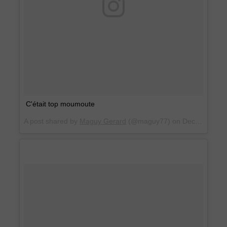
C'était top moumoute
A post shared by
Maguy Gerard
(@maguy77) on
Dec 12, 2015 at 1:45am PST