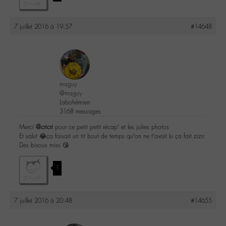
7 juillet 2016 à 19:57
#14648
maguy
@maguy
Labohémien
3168 messages
Merci
@cricri
pour ce petit petit récap’ et les jolies photos
Et salut 😂ça faisait un tit bout de temps qu’on ne t’avait lu ça fait zizir
Des bisous miss 😘
1
7 juillet 2016 à 20:48
#14655