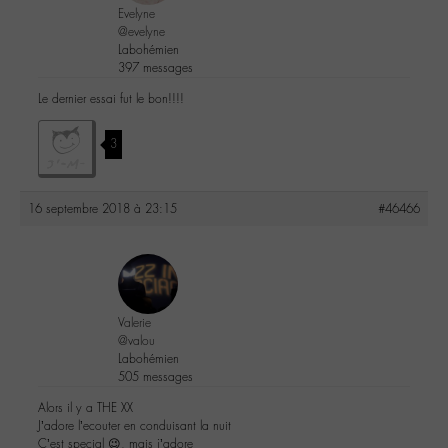
Evelyne
@evelyne
Labohémien
397 messages
Le dernier essai fut le bon!!!!
3
16 septembre 2018 à 23:15
#46466
Valerie
@valou
Labohémien
505 messages
Alors il y a THE XX
J’adore l’ecouter en conduisant la nuit
C’est special 😉, mais j’adore