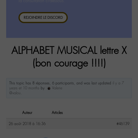
la consultation ci-dessous.
REJOINDRE LE DISCORD
ALPHABET MUSICAL lettre X
(bon courage !!!!)
This topic has 8 réponses, 6 participants, and was last updated
il y a 7
years et 10 months
by
Valerie
@valou
.
Auteur
Articles
26 août 2018 à 16:36
#46139