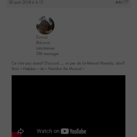
30 août 2018 à 6:15
#46177
DonnaL
@donnal
Labohémien
596 messages
Ce n’est pas assez? D’accord … un peu de Lin-Manuel Miranda, alors?
Voici « Helpless » de « Hamilton the Musical ».