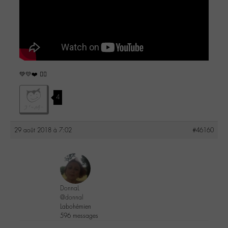
💚💛❤️ ✌🏽
4
29 août 2018 à 7:02
#46160
DonnaL
@donnal
Labohémien
596 messages