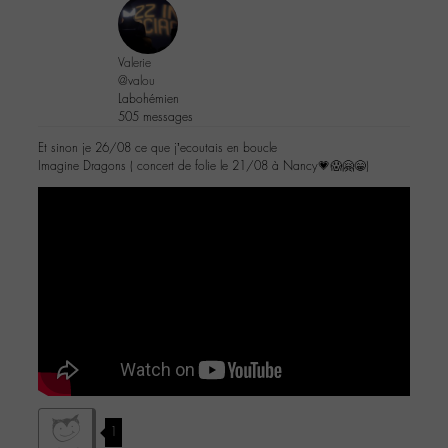
Valerie
@valou
Labohémien
505 messages
Et sinon je 26/08 ce que j’ecoutais en boucle
Imagine Dragons ( concert de folie le 21/08 à Nancy💗😱🤗😁)
1