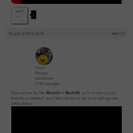
2
28 août 2018 à 22:08
#46157
maguy
@maguy
Labohémien
3168 messages
Parce qu’avec les filles
@sandyh
et
@sofm88
, on l’a vu dans un p’tit
festoche ce week-end, que c’était trop bon et que je me replonge avec
délice dedans