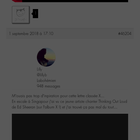
1
1 septembre 2018 à 17:10
#46204
Lilly
@lillyb
Labohémien
948 messages
M’ouais pas trop d’inpiration pour cette lettre classée X…
En escale à Singapour j’ai vu ce jeune artiste chanter Thinking Out Loud
de Ed Sheeran (sur l’album X !) et j’ai trouvé ça pas mal du tout…