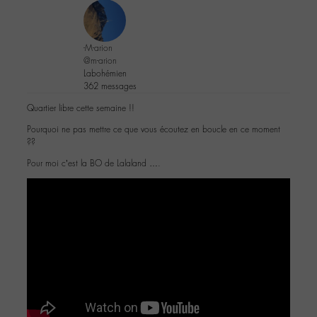
-M-arion
@m-arion
Labohémien
362 messages
Quartier libre cette semaine !!
Pourquoi ne pas mettre ce que vous écoutez en boucle en ce moment
??
Pour moi c’est la BO de Lalaland ….