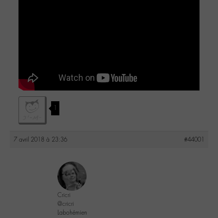
1
7 avril 2018 à 23:36
#44001
Cricri
@cricri
Labohémien