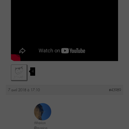
4
7 avril 2018 à 17:10
#43989
-M-arion
@m-arion