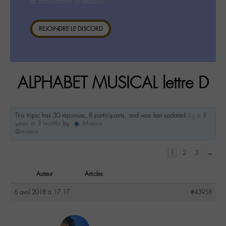
la consultation ci-dessous.
REJOINDRE LE DISCORD
ALPHABET MUSICAL lettre D
This topic has 30 réponses, 8 participants, and was last updated
il y a 8
years et 3 months
by
-M-arion
@m-arion
.
1
2
3
→
Auteur
Articles
6 avril 2018 à 17:17
#43958