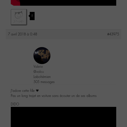
8
7 avril 2018 à 0:48
#43975
Valerie
@valou
Labohémien
505 messages
J’adore cette fille 💗
Pas un long trajet en voiture sans écouter un de ses albums
DIDO