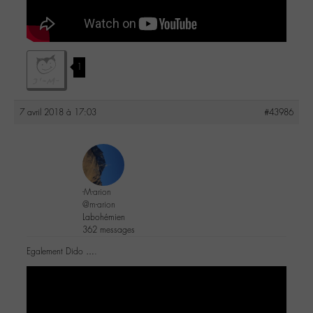
1
7 avril 2018 à 17:03
#43986
-M-arion
@m-arion
Labohémien
362 messages
Egalement Dido ….