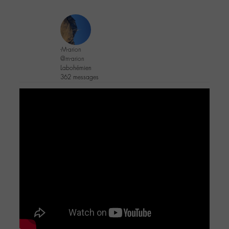
-M-arion
@m-arion
Labohémien
362 messages