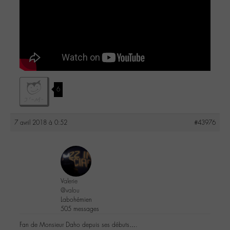
6
7 avril 2018 à 0:52
#43976
Valerie
@valou
Labohémien
505 messages
Fan de Monsieur Daho depuis ses débuts….