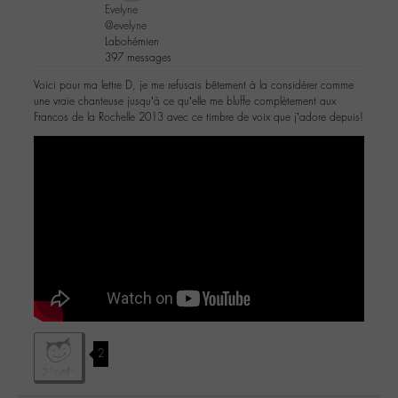
Evelyne
@evelyne
Labohémien
397 messages
Voici pour ma lettre D, je me refusais bêtement à la considérer comme
une vraie chanteuse jusqu’à ce qu’elle me bluffe complètement aux
Francos de la Rochelle 2013 avec ce timbre de voix que j’adore depuis!
2