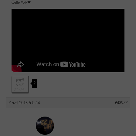
Cette Voix💗
2
7 avril 2018 à 0:54
#43977