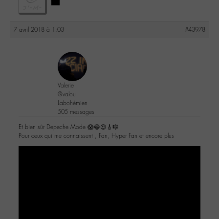
7 avril 2018 à 1:03
#43978
Valerie
@valou
Labohémien
505 messages
Et bien sûr Depeche Mode 😱😁😍🎸🎼
Pour ceux qui me connaissent , Fan, Hyper Fan et encore plus