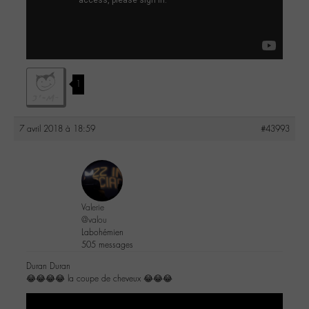
1
7 avril 2018 à 18:59
#43993
Valerie
@valou
Labohémien
505 messages
Duran Duran
😂😂😂😂 la coupe de cheveux 😂😂😂