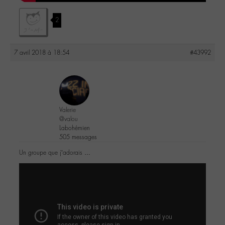
2
7 avril 2018 à 18:54
#43992
Valerie
@valou
Labohémien
505 messages
Un groupe que j’adorais …