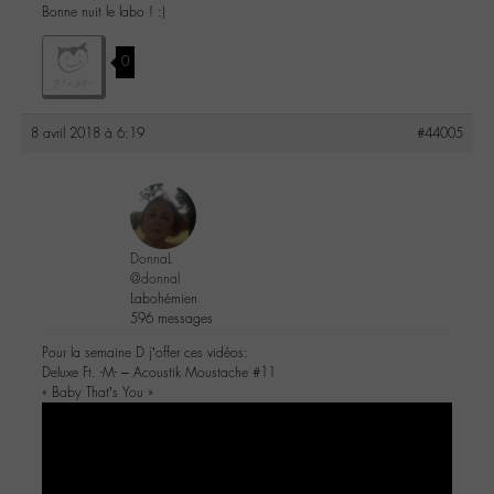
Bonne nuit le labo ! :)
0
8 avril 2018 à 6:19
#44005
DonnaL
@donnal
Labohémien
596 messages
Pour la semaine D j’offer ces vidéos:
Deluxe Ft. -M- – Acoustik Moustache #11
« Baby That’s You »