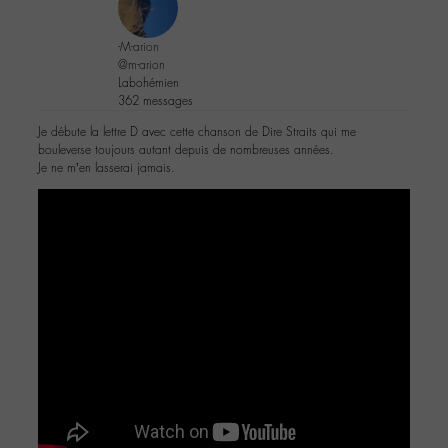
-M-arion
@m-arion
Labohémien
362 messages
Je débute la lettre D avec cette chanson de Dire Straits qui me
bouleverse toujours autant depuis de nombreuses années.
Je ne m’en lasserai jamais.