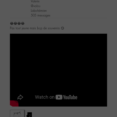
Valerie
@valou
Labohémien
505 messages
😂😂😂😂
Pas tout jeune mais bcp de souvenirs 😏
2