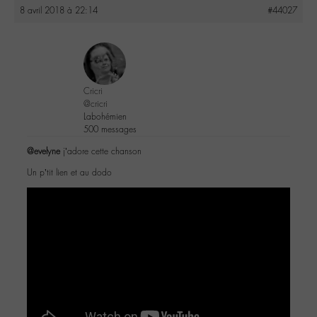
8 avril 2018 à 22:14
#44027
Cricri
@cricri
Labohémien
500 messages
@evelyne
j’adore cette chanson
Un p’tit lien et au dodo