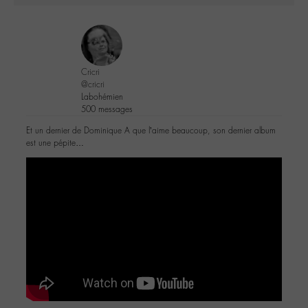
Cricri
@cricri
Labohémien
500 messages
Et un dernier de Dominique A que l’aime beaucoup, son dernier album
est une pépite…