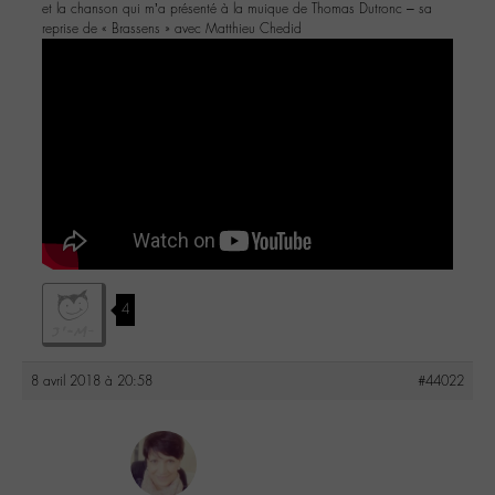
et la chanson qui m’a présenté à la muique de Thomas Dutronc – sa
reprise de « Brassens » avec Matthieu Chedid
4
8 avril 2018 à 20:58
#44022