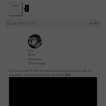
5
23 août 2016 à 12:11
#15919
lu6le
@lu6le
Labohémien
324 messages
Pour moi ce sera the Bal ouf, parce que la voix de la demoiselle me
transcende, c’est aussi une histoire de famille 😘😘