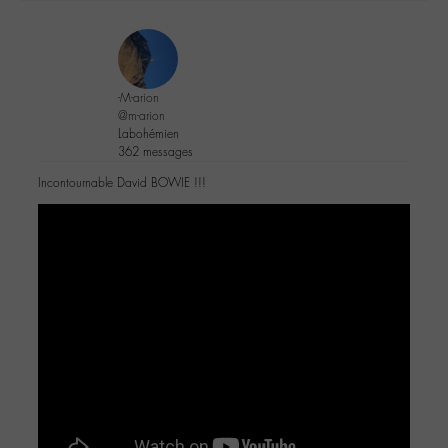
-M-arion
@m-arion
Labohémien
362 messages
Incontournable David BOWIE !!!