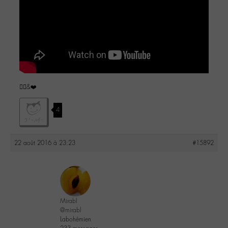
✌🏼️&❤️
4
22 août 2016 à 23:23
#15892
Mirabl
@mirabl
Labohémien