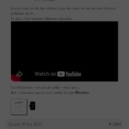
Je vous mets un de mes artistes coup de coeur, et une de mes chanson
préférées de lui…
En plus, il est vraiment tellement adorable…
J’ai hésité avec « Je suis de celles » mais bon…
Bref, j’attendais que tu nous mettes le sujet
@m-arion
5
22 août 2016 à 20:31
#15884