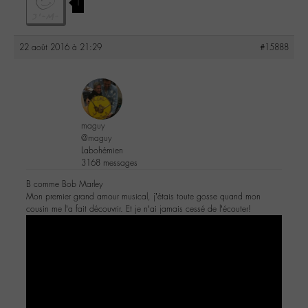
1
22 août 2016 à 21:29
#15888
maguy
@maguy
Labohémien
3168 messages
B comme Bob Marley
Mon premier grand amour musical, j’étais toute gosse quand mon
cousin me l’a fait découvrir. Et je n’ai jamais cessé de l’écouter!