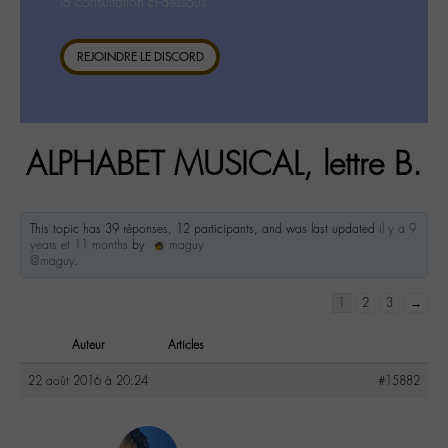
la consultation ci-dessous.
REJOINDRE LE DISCORD
ALPHABET MUSICAL, lettre B.
This topic has 39 réponses, 12 participants, and was last updated
il y a 9
years et 11 months
by
maguy
@maguy
.
1
2
3
→
Auteur
Articles
22 août 2016 à 20:24
#15882