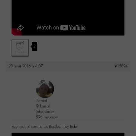
2
23 août 2016 à 4:07
#15894
DonnaL
@donnal
Labohémien
596 messages
Pour moi, B comme Les Beatles: Hey Jude