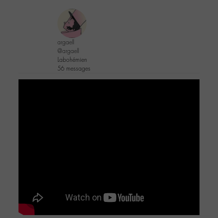
argaell
@argaell
Labohémien
56 messages