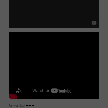
Un vrai régal ❤️❤️❤️