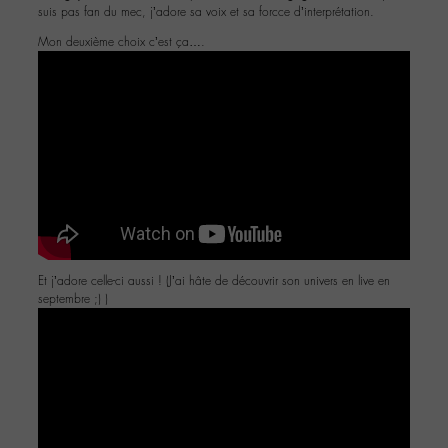
suis pas fan du mec, j’adore sa voix et sa forcce d’interprétation.
Mon deuxième choix c’est ça….
Et j’adore celle-ci aussi ! (J’ai hâte de découvrir son univers en live en
septembre ;) )