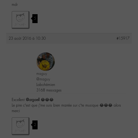
mdr
5
23 août 2016 à 10:30
#15917
maguy
@maguy
Labohémien
3168 messages
Excellent
@argaell
😂😂😂
Le pire c’est que j’me suis bien marrée sur c’te musique 😂😂😂 alors
merci
2