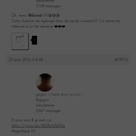
Labohémien
3168 messages
Oh, merci
@donnal
!!!!😘😘😘
Cette chanson me replonge dans de sacrés souvenirs!!! Ça ravive ma
mémoire et je t’en remercie ❤️❤️❤️
1
23 août 2016 à 8:44
#15913
gagoo « j’aime donc je suis »
@gagoo
Labohémien
2367 messages
Et pour mon B je mets ca:
https://youtu.be/9Xx9kvHEbWw
Magnifique !!!!