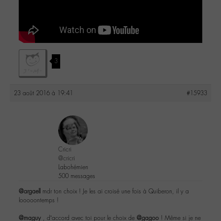
3
23 août 2016 à 19:41
#15933
Cricri
@cricri
Labohémien
500 messages
@argaell
mdr ton choix ! Je les ai croisé une fois à Quiberon, il y a
looooontemps !
@maguy
, d’accord avec toi pour le choix de
@gagoo
! Même si je ne