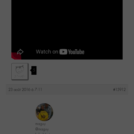
5
23 août 2016 à 7:11
#15912
maguy
@maguy