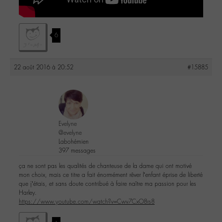
6
22 août 2016 à 20:52
#15885
Evelyne
@evelyne
Labohémien
397 messages
ça ne sont pas les qualités de chanteuse de la dame qui ont motivé
mon choix, mais ce titre a fait énormément rêver l’enfant éprise de liberté
que j’étais, et sans doute contribué à faire naître ma passion pour les
Harley.
https://www.youtube.com/watch?v=Cwv7CxO8rs8