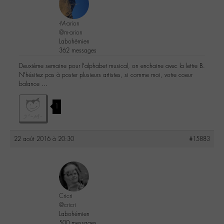
-M-arion
@m-arion
Labohémien
362 messages
Deuxième semaine pour l’alphabet musical, on enchaine avec la lettre B.
N’hésitez pas à poster plusieurs artistes, si comme moi, votre coeur
balance …
1
22 août 2016 à 20:30
#15883
Cricri
@cricri
Labohémien
500 messages