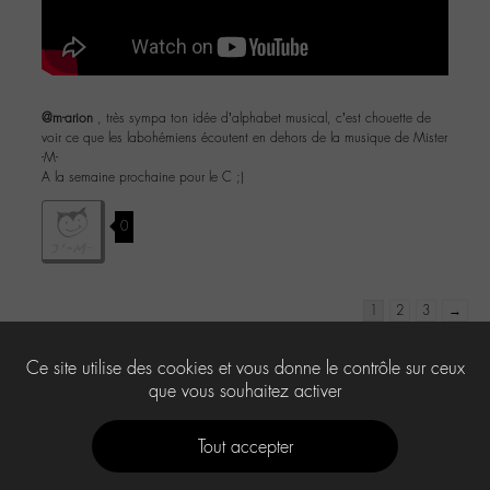
@m-arion
, très sympa ton idée d’alphabet musical, c’est chouette de
voir ce que les labohémiens écoutent en dehors de la musique de Mister
-M-
A la semaine prochaine pour le C ;)
0
1
2
3
→
Le forum ‘Le « chat » du corridor’ est fermé à de nouveaux sujets et
Ce site utilise des cookies et vous donne le contrôle sur ceux
réponses.
que vous souhaitez activer
Tout accepter