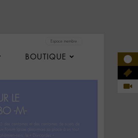
Espace membre
BOUTIQUE
R LE
BO -M-
5 des centaines et des centaines de sujets de
ux Forum laisse désormais sa place à un tout
hémien‧ne‧s: le « Dix-cordes ».