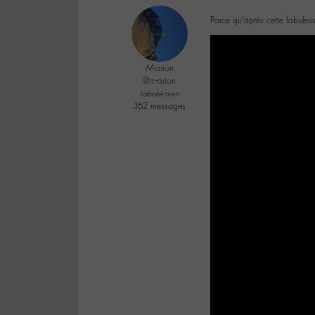
Parce qu’après cette fabuleus
-M-arion
@m-arion
Labohémien
362 messages