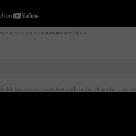
llement de bien quand on est un peu triste et nostalgique …
ues de la big apple qui ont besoin de retrouver le positif dans le quotidien, un petit ca