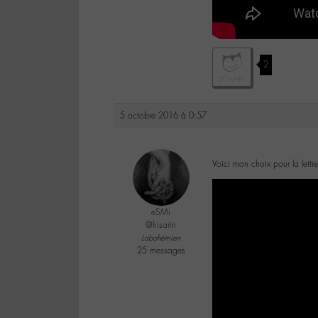
2
5 octobre 2016 à 0:57
Voici mon choix pour la lettr
eSMi
@hisarin
Labohémien
25 messages