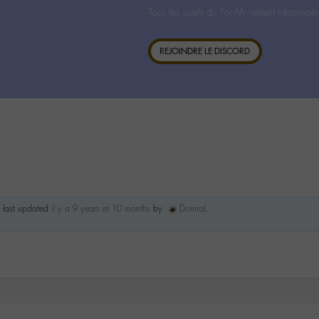
Tous les sujets du For-M- restent néanmoin
REJOINDRE LE DISCORD
s last updated
il y a 9 years et 10 months
by
DonnaL