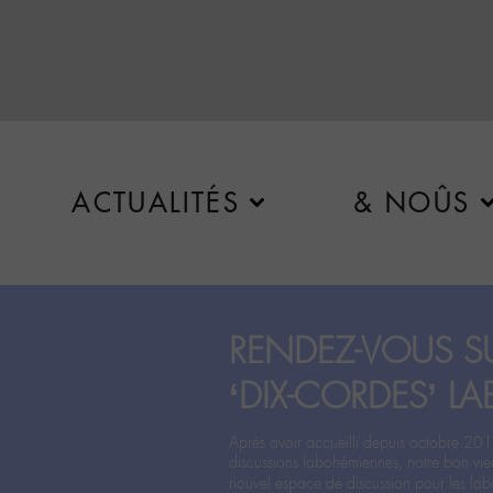
ACTUALITÉS
& NOÛS
RENDEZ-VOUS SU
‘DIX-CORDES’ LA
Après avoir accueilli depuis octobre 201
discussions labohémiennes, notre bon vie
nouvel espace de discussion pour les labo