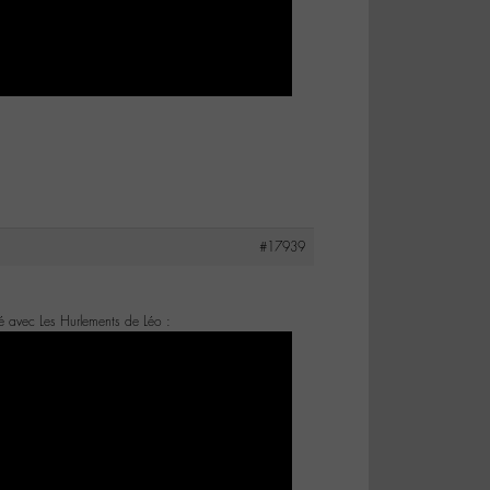
#17939
fé avec Les Hurlements de Léo :