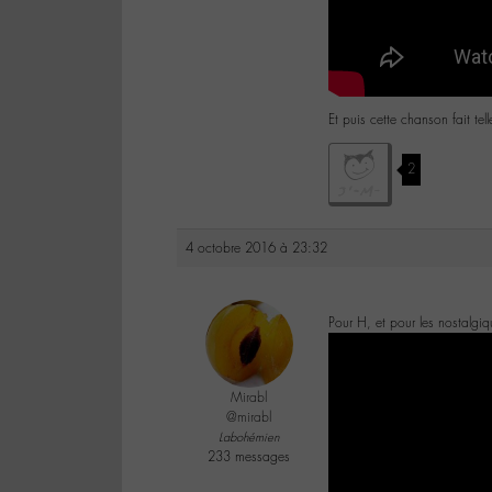
Et puis cette chanson fait te
2
4 octobre 2016 à 23:32
Pour H, et pour les nostalgiq
Mirabl
@mirabl
Labohémien
233 messages