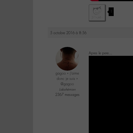
1
5 octobre 2016 à 8:56
Apres le pere…
gagoo « j’aime
donc je suis »
@gagoo
Labohémien
2367 messages