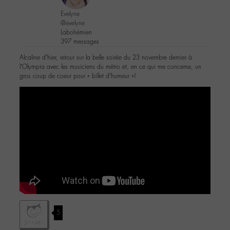
Evelyne
@evelyne
Labohémien
397 messages
Alcaline d’hier, retour sur la belle soirée du 23 novembre dernier à
l’Olympia avec les musiciens du métro et, en ce qui me concerne, un
gros coup de coeur pour « billet d’humeur »!
5