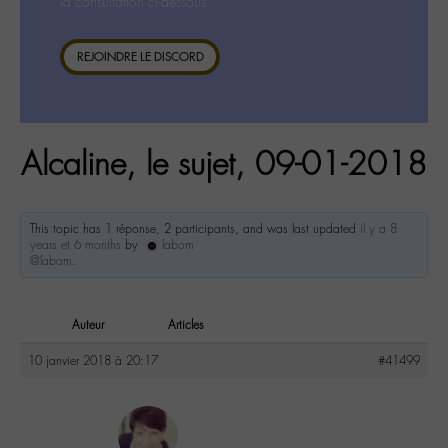
la consultation ci-dessous.
REJOINDRE LE DISCORD
Alcaline, le sujet, 09-01-2018
This topic has 1 réponse, 2 participants, and was last updated
il y a 8
years et 6 months
by
labom
@labom
.
Auteur
Articles
10 janvier 2018 à 20:17
#41499