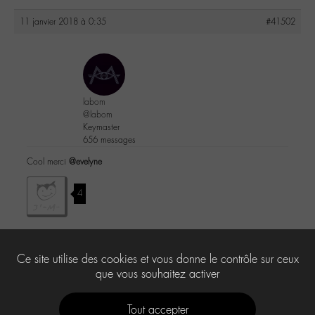
11 janvier 2018 à 0:35
#41502
labom
@labom
Keymaster
656 messages
Cool merci
@evelyne
4
Ce site utilise des cookies et vous donne le contrôle sur ceux
Le forum ‘-M-edia’ est fermé à de nouveaux sujets et réponses.
que vous souhaitez activer
Tout accepter