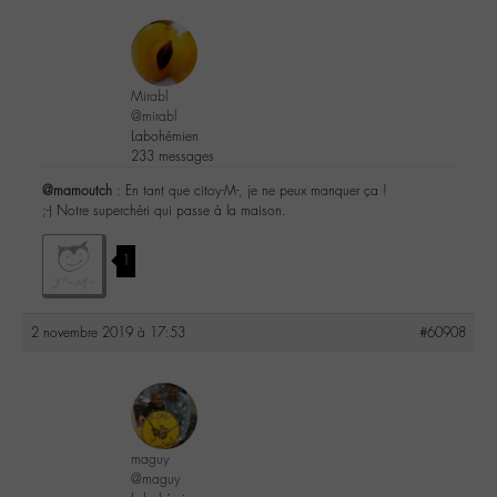
Mirabl
@mirabl
Labohémien
233 messages
@mamoutch
: En tant que citoy-M-, je ne peux manquer ça !
;-) Notre superchéri qui passe à la maison.
1
2 novembre 2019 à 17:53
#60908
maguy
@maguy