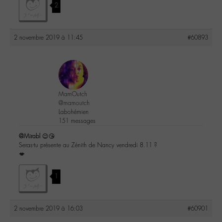
2
2 novembre 2019 à 11:45
#60893
MamOutch
@mamoutch
Labohémien
151 messages
@Mirabl
😉😘
Seras-tu présente au Zénith de Nancy vendredi 8.11 ?
💋
1
2 novembre 2019 à 16:03
#60901