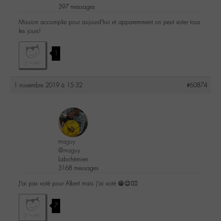
397 messages
Mission accomplie pour aujourd’hui et apparemment on peut voter tous
les jours!
1
1 novembre 2019 à 15:32
#60874
maguy
@maguy
Labohémien
3168 messages
J’ai pas voté pour Albert mais j’ai voté 😁😉👍🏻
7