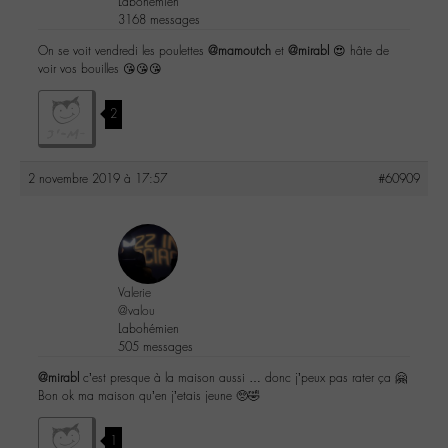
Labohémien
3168 messages
On se voit vendredi les poulettes
@mamoutch
et
@mirabl
😍 hâte de
voir vos bouilles 😘😘😘
2
2 novembre 2019 à 17:57
#60909
Valerie
@valou
Labohémien
505 messages
@mirabl
c’est presque à la maison aussi … donc j’peux pas rater ça 🤗
Bon ok ma maison qu’en j’etais jeune 🥺🤣
1