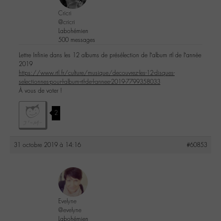
Cricri
@cricri
Labohémien
500 messages
Lettre Infinie dans les 12 albums de présélection de l’album rtl de l’année
2019
https://www.rtl.fr/culture/musique/decouvrez-les-12-disques-
selectionnes-pour-l-album-rtl-de-l-annee-2019-7799358033
À vous de voter !
2
31 octobre 2019 à 14:16
#60853
Evelyne
@evelyne
Labohémien