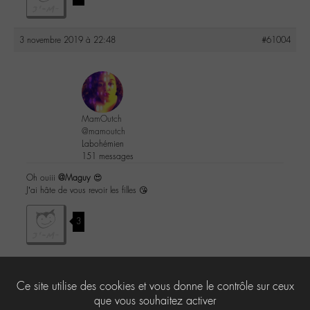
3 novembre 2019 à 22:48
#61004
MamOutch
@mamoutch
Labohémien
151 messages
Oh ouiii
@Maguy
😍
J’ai hâte de vous revoir les filles 😘
3
Ce site utilise des cookies et vous donne le contrôle sur ceux
Le forum ‘-M-edia’ est fermé à de nouveaux sujets et réponses.
que vous souhaitez activer