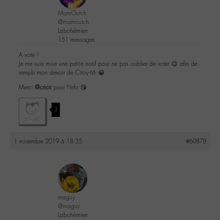
MamOutch
@mamoutch
Labohémien
151 messages
A voté !
Je me suis mise une petite notif pour ne pas oublier de voter 😉 afin de
remplir mon devoir de Citoy-M- 😀
Merci
@cricri
pour l’info 😘
3
1 novembre 2019 à 18:35
#60878
maguy
@maguy
Labohémien