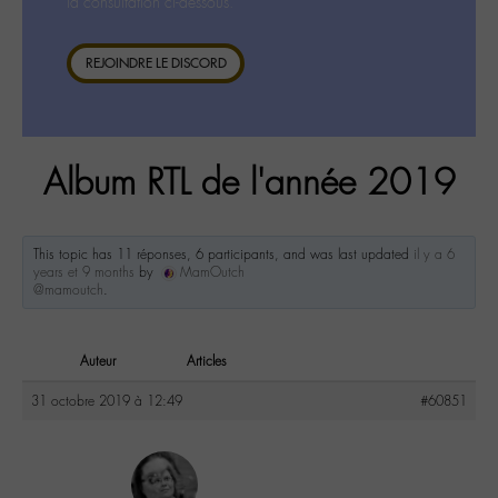
la consultation ci-dessous.
REJOINDRE LE DISCORD
Album RTL de l'année 2019
This topic has 11 réponses, 6 participants, and was last updated
il y a 6
years et 9 months
by
MamOutch
@mamoutch
.
Auteur
Articles
31 octobre 2019 à 12:49
#60851