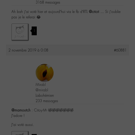
3168 messages
Ah bah j’ai voté hier et aujourd’hui via le fb d’RTL
@cricri
… Si j’oublie
pas je le referai 😂
1
2 novembre 2019 à 0:08
#60881
Mirabl
@mirabl
Labohémien
233 messages
@mamoutch
: Citoy-M- 🤣🤣🤣🤣🤣🤣🤣
J’adore !
J’ai voté aussi.