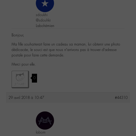
sdoukhi
@sdouhki
Labohémien
Bonjour,
Ma fille souhaiterait faire un cadeau sa maman, lui obtenir une photo
dédicacée, le souci est que nous n’arrivons pas à trouver d’adresse
postale pour faire cette demande.
Merci pour elle.
0
29 avril 2018 à 10:47
#44310
labom