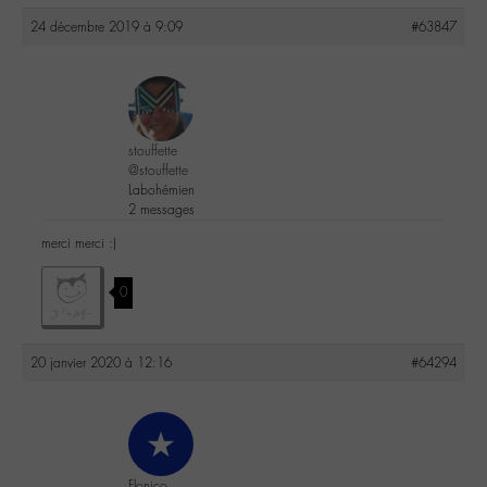
24 décembre 2019 à 9:09
#63847
stouffette
@stouffette
Labohémien
2 messages
merci merci :)
0
20 janvier 2020 à 12:16
#64294
Flonico