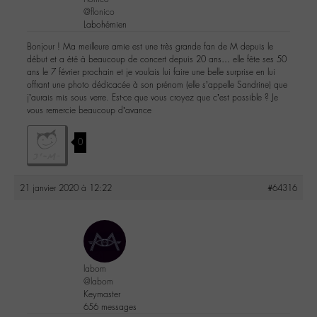
@flonico
Labohémien
Bonjour ! Ma meilleure amie est une très grande fan de M depuis le
début et a été à beaucoup de concert depuis 20 ans… elle fête ses 50
ans le 7 février prochain et je voulais lui faire une belle surprise en lui
offrant une photo dédicacée à son prénom (elle s’appelle Sandrine) que
j’aurais mis sous verre. Est-ce que vous croyez que c’est possible ? Je
vous remercie beaucoup d’avance
0
21 janvier 2020 à 12:22
#64316
labom
@labom
Keymaster
656 messages