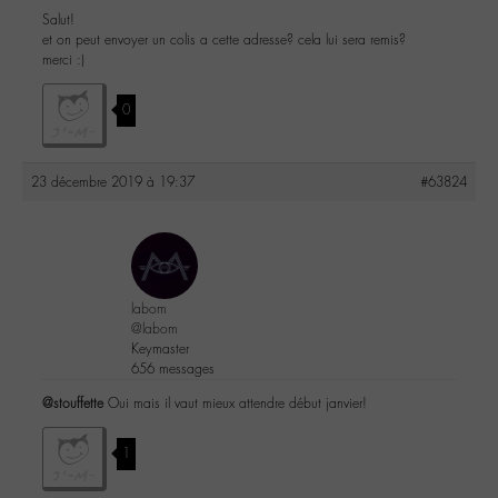
Salut!
et on peut envoyer un colis a cette adresse? cela lui sera remis?
merci :)
0
23 décembre 2019 à 19:37
#63824
labom
@labom
Keymaster
656 messages
@stouffette
Oui mais il vaut mieux attendre début janvier!
1