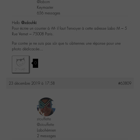
@labom
Keymaster
656 messages
Hello
@sdouhki
Pour écrire un courrier à -M- il faut l’envoyer à cette adresse Labo M – 5
Rue Vernet – 75008 Paris.
Par contre je ne suis pas sûr que tu obtiennes une réponse pour une
photo dédicacée…
0
23 décembre 2019 à 17:58
#63809
stouffette
@stouffette
Labohémien
2 messages