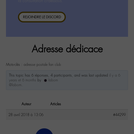
la consultation ci-dessous.
REJOINDRE LE DISCORD
Adresse dédicace
Mots-clés :
adresse postale fan club
This topic has 6 réponses, 4 participants, and was last updated
il y a 6
years et 6 months
by
labom
@labom
.
Auteur
Articles
28 avril 2018 à 13:06
#44299