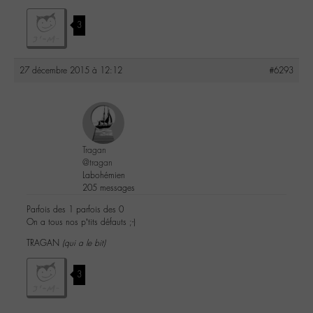
3
27 décembre 2015 à 12:12
#6293
Tragan
@tragan
Labohémien
205 messages
Parfois des 1 parfois des 0
On a tous nos p’tits défauts ;-)
TRAGAN
(qui a le bit)
3