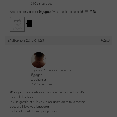
3168 messages
Avec ou sans accent
@gagoo
t’y es mechannnteuuuhhh!!!!😔😁
1
27 décembre 2015 à 1:23
#6263
gagoo « j’aime donc je suis »
@gagoo
Labohémien
2367 messages
@maguy
, mais arrete donc non de dieu!(accent du RPZ)
mouhahahahhaha
je suis gentille et tu le sais alors arrete de faire ta victime
because I love you babydog
(babycat…c’etait deja pris par moi)