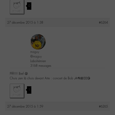
0
27 décembre 2015 à 1:38
#6264
maguy
@maguy
Labohémien
3168 messages
Pfff!!!! Bref 😜
Chuis zen là chuis devant Arte : concert de Bob 🎶👌🏼✌🏼️😘
1
27 décembre 2015 à 1:59
#6265