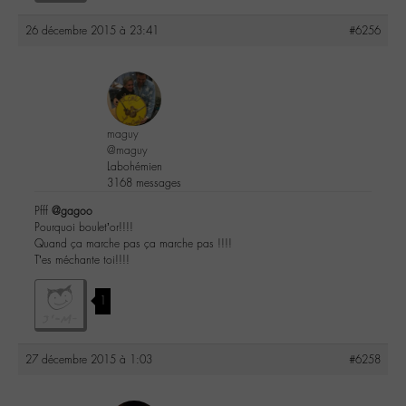
26 décembre 2015 à 23:41
#6256
maguy
@maguy
Labohémien
3168 messages
Pfff
@gagoo
Pourquoi boulet’or!!!!
Quand ça marche pas ça marche pas !!!!
T’es méchante toi!!!!
1
27 décembre 2015 à 1:03
#6258