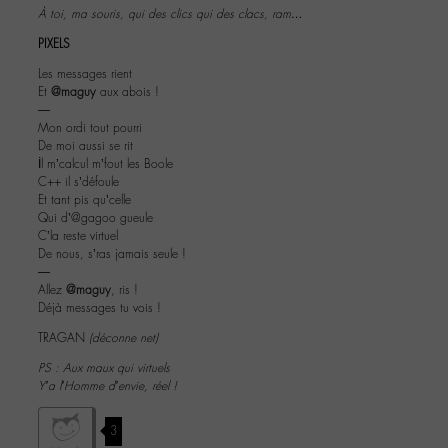
À toi, ma souris, qui des clics qui des clacs, ram…
PIXELS
Les messages rient
Et
@maguy
aux abois !
―
Mon ordi tout pourri
De moi aussi se rit
İl m’calcul m’fout les Boole
C++ il s’défoule
Et tant pis qu’celle
Qui d’@gagoo gueule
C’la reste virtuel
De nous, s’ras jamais seule !
―
Allez
@maguy
, ris !
Déjà messages tu vois !
TRAGAN
(déconne net)
PS : Aux maux qui virtuels
Y’a l’Homme d’envie, réel !
3