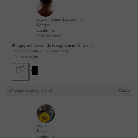
gagoo « j’aime donc je suis »
@gagoo
Labohémien
2367 messages
@maguy
avé l’accent de la cagole marseillaise stp
ti es pas genetille toi,ty es mechénte
mùouhahahahha
1
27 décembre 2015 à 1:20
#6262
maguy
@maguy
Labohémien