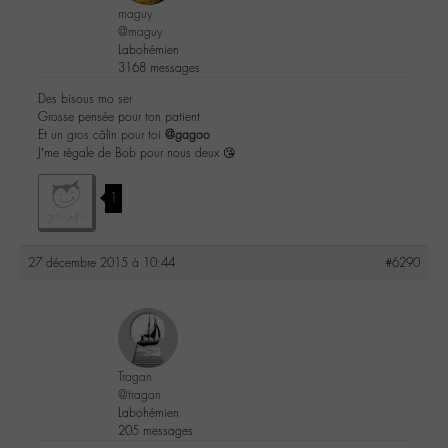
maguy
@maguy
Labohémien
3168 messages
Des bisous mo ser
Grosse pensée pour ton patient
Et un gros câlin pour toi
@gagoo
J’me régale de Bob pour nous deux 😘
1
27 décembre 2015 à 10:44
#6290
Tragan
@tragan
Labohémien
205 messages