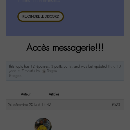
la consultation ci-dessous.
REJOINDRE LE DISCORD
Accès messagerie!!!
This topic has 12 réponses, 3 participants, and was last updated
il y a 10
years et 7 months
by
Tragan
@tragan
.
Auteur
Articles
26 décembre 2015 à 13:42
#6231