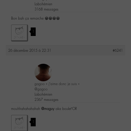
Labohémien
3168 messages
Bon bah ça remarche 😁😁😁😁
1
26 décembre 2015 à 22:31
#6241
gagoo « j’aime donc je suis »
@gagoo
Labohémien
2367 messages
mouhhahahahahah
@maguy
aka boulet’OR
1