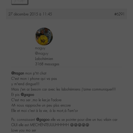
27 décembre 2015 à 11:45
#6291
maguy
@maguy
Labohémien
3168 messages
@tragan
mon p’tit chat
C’est mon i phone qui va pas
y m’rend dingue!!!
Mais j’en ai besoin car avec les labohémiens j’aime communiquer!!!
Et pis
@gagoo
C’est mo ser ,mo le ker,je l’adore
-M- nous rapproche un peu plus encore
Elle et moi c’est à la vie, à la mort,à l’am’or
Ps: connaissant
@gagoo
elle va se pointer pour dire un truc vilain car
OUI elle est MECHÈNTEUUUHHHHH 😜😜😜😜😜
Love you mo ser