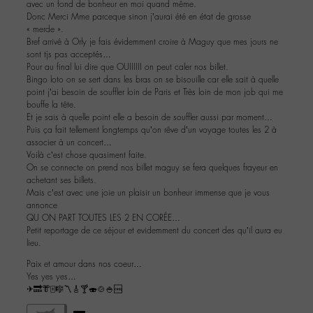
avec un fond de bonheur en moi quand même.
Donc Merci Mme parceque sinon j’aurai été en état de grosse
« merde ».
Bref arrivé à Orly je fais évidemment croire à Maguy que mes jours ne
sont tjs pas acceptés…
Pour au final lui dire que OUIIIIII on peut caler nos billet.
Bingo loto on se sert dans les bras on se bisouille car elle sait à quelle
point j’ai besoin de souffler loin de Paris et Très loin de mon job qui me
bouffe la tête.
Et je sais à quelle point elle a besoin de souffler aussi par moment…
Puis ça fait tellement longtemps qu’on rêve d’un voyage toutes les 2 à
associer à un concert…
Voilà c’est chose quasiment faite.
On se connecte on prend nos billet maguy se fera quelques frayeur en
achetant ses billets.
Mais c’est avec une joie un plaisir un bonheur immense que je vous
annonce
QU ON PART TOUTES LES 2 EN CORÉE…
Petit reportage de ce séjour et evidemment du concert des qu’il aura eu
lieu.
Paix et amour dans nos coeur…
Yes yes yes…
✈🔜👘🀄🎼〽🎸🍸🍣🍲🍚🆒