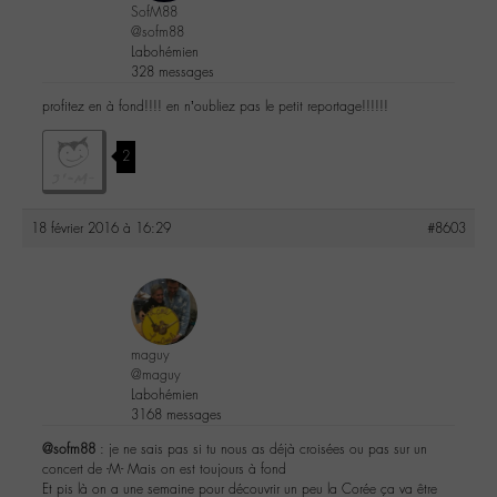
SofM88
@sofm88
Labohémien
328 messages
profitez en à fond!!!! en n’oubliez pas le petit reportage!!!!!!
2
18 février 2016 à 16:29
#8603
maguy
@maguy
Labohémien
3168 messages
@sofm88
: je ne sais pas si tu nous as déjà croisées ou pas sur un
concert de -M- Mais on est toujours à fond
Et pis là on a une semaine pour découvrir un peu la Corée ça va être