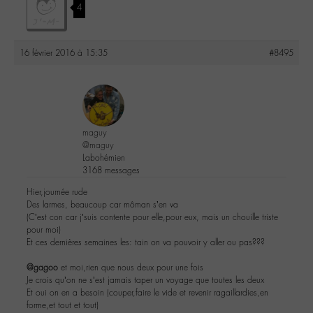
4
16 février 2016 à 15:35
#8495
maguy
@maguy
Labohémien
3168 messages
Hier,journée rude
Des larmes, beaucoup car môman s’en va
(C’est con car j’suis contente pour elle,pour eux, mais un chouille triste
pour moi)
Et ces dernières semaines les: tain on va pouvoir y aller ou pas???
@gagoo
et moi,rien que nous deux pour une fois
Je crois qu’on ne s’est jamais taper un voyage que toutes les deux
Et oui on en a besoin (couper,faire le vide et revenir ragaillardies,en
forme,et tout et tout)