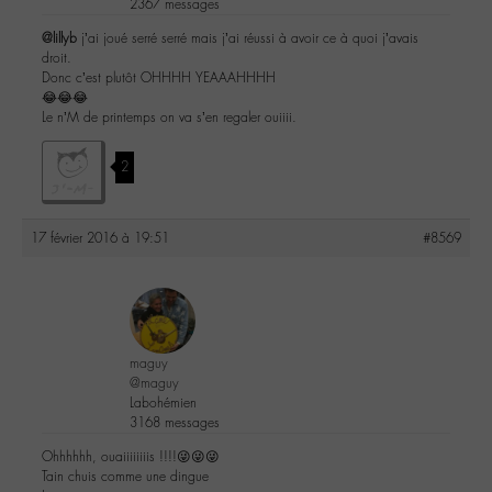
2367 messages
@lillyb
j’ai joué serré serré mais j’ai réussi à avoir ce à quoi j’avais
droit.
Donc c’est plutôt OHHHH YEAAAHHHH
😂😂😂
Le n’M de printemps on va s’en regaler ouiiii.
2
17 février 2016 à 19:51
#8569
maguy
@maguy
Labohémien
3168 messages
Ohhhhhh, ouaiiiiiiiis !!!!😜😜😜
Tain chuis comme une dingue