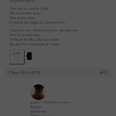
De guitare indocile
Partir pour lui jusqu’en Corée,
Ah! j’aurais bien aimé…
Alors je vous envie
Et attends des images du concert en folie.
Criez pour nous, dansez pour nous, riez pour nous
Avec Lui à travers vous.
Profitez-en les filles, allez vous éclater
Bye bye Paris, bienvenues en Corée !
3
17 février 2016 à 20:39
#8571
gagoo « j’aime donc je suis »
@gagoo
Labohémien