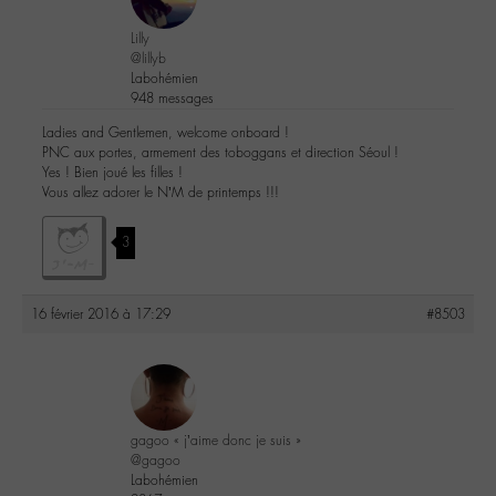
Lilly
@lillyb
Labohémien
948 messages
Ladies and Gentlemen, welcome onboard !
PNC aux portes, armement des toboggans et direction Séoul !
Yes ! Bien joué les filles !
Vous allez adorer le N’M de printemps !!!
3
16 février 2016 à 17:29
#8503
gagoo « j’aime donc je suis »
@gagoo
Labohémien