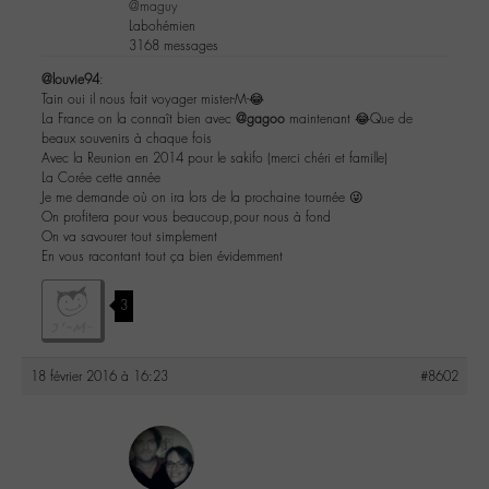
@maguy
Labohémien
3168 messages
@louvie94
:
Tain oui il nous fait voyager mister-M-😂
La France on la connaît bien avec
@gagoo
maintenant 😂Que de
beaux souvenirs à chaque fois
Avec la Reunion en 2014 pour le sakifo (merci chéri et famille)
La Corée cette année
Je me demande où on ira lors de la prochaine tournée 😜
On profitera pour vous beaucoup,pour nous à fond
On va savourer tout simplement
En vous racontant tout ça bien évidemment
3
18 février 2016 à 16:23
#8602