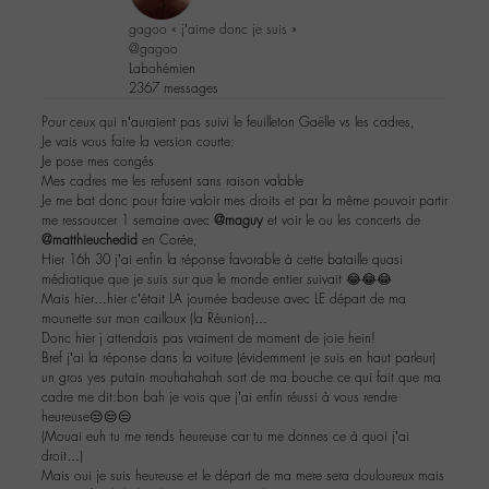
gagoo « j’aime donc je suis »
@gagoo
Labohémien
2367 messages
Pour ceux qui n’auraient pas suivi le feuilleton Gaëlle vs les cadres,
Je vais vous faire la version courte:
Je pose mes congés
Mes cadres me les refusent sans raison valable
Je me bat donc pour faire valoir mes droits et par la même pouvoir partir
me ressourcer 1 semaine avec
@maguy
et voir le ou les concerts de
@matthieuchedid
en Corée,
Hier 16h 30 j’ai enfin la réponse favorable à cette bataille quasi
médiatique que je suis sur que le monde entier suivait 😂😂😂
Mais hier…hier c’était LA journée badeuse avec LE départ de ma
mounette sur mon cailloux (la Réunion)…
Donc hier j attendais pas vraiment de moment de joie hein!
Bref j’ai la réponse dans la voiture (évidemment je suis en haut parleur)
un gros yes putain mouhahahah sort de ma bouche ce qui fait que ma
cadre me dit:bon bah je vois que j’ai enfin réussi à vous rendre
heureuse😒😒😒
(Mouai euh tu me rends heureuse car tu me donnes ce à quoi j’ai
droit…)
Mais oui je suis heureuse et le départ de ma mere sera douloureux mais