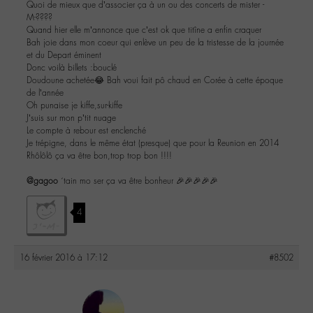
Quoi de mieux que d’associer ça à un ou des concerts de mister -
M-????
Quand hier elle m’annonce que c’est ok que titîne a enfin craquer
Bah joie dans mon coeur qui enlève un peu de la tristesse de la journée
et du Depart éminent
Donc voilà billets :bouclé
Doudoune achetée😂 Bah voui fait pô chaud en Corée à cette époque
de l’année
Oh punaise je kiffe,sur-kiffe
J’suis sur mon p’tit nuage
Le compte à rebour est enclenché
Je trépigne, dans le même état (presque) que pour la Reunion en 2014
Rhôlôlô ça va être bon,trop trop bon !!!!
@gagoo
´tain mo ser ça va être bonheur 🎉🎉🎉🎉🎉
4
16 février 2016 à 17:12
#8502