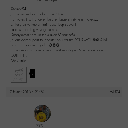
2367 messages
@louvie94
J’ai traversée la manche aussi 3 fois
J’ai traversé la France en long en large et même en travers…
En ferry en voiture en train aussi bcp souvent
La c’est mon big voyage tu vois …
Dépaysement assuré mais avec M tout près.
Je vais danser pour toi chanter pour toi rire POUR MOI 😛😛😛lol
promis je vais me régaler 😉😉😉
Et promis on va vous faire un petit reportage d’une semaine de
OUFFFFFF .
Merci mlle
3
17 février 2016 à 21:20
#8574
maguy