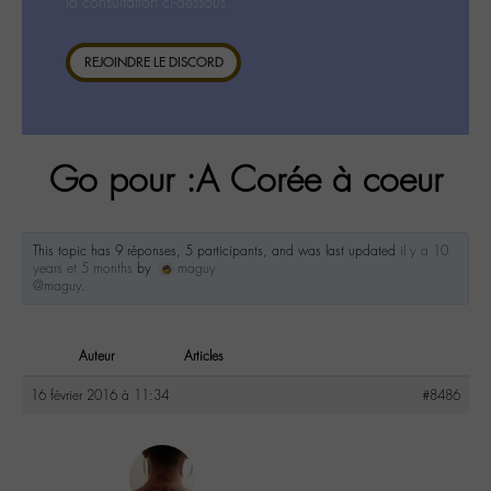
la consultation ci-dessous.
REJOINDRE LE DISCORD
Go pour :A Corée à coeur
This topic has 9 réponses, 5 participants, and was last updated
il y a 10
years et 5 months
by
maguy
@maguy
.
Auteur
Articles
16 février 2016 à 11:34
#8486