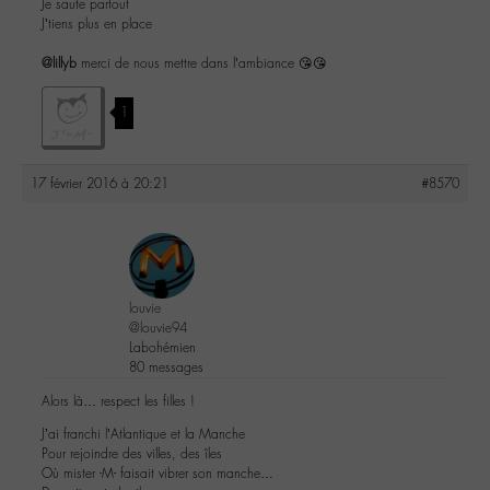
Je saute partout
J’tiens plus en place
@lillyb
merci de nous mettre dans l’ambiance 😘😘
1
17 février 2016 à 20:21
#8570
louvie
@louvie94
Labohémien
80 messages
Alors là… respect les filles !
J’ai franchi l’Atlantique et la Manche
Pour rejoindre des villes, des îles
Où mister -M- faisait vibrer son manche…