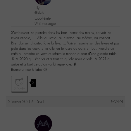
Lilly
@lillyb
Labohémien
948 messages
S’embrasser, se prendre dans les bras, serrer des mains, se voir, se
revoir encore, … Aller au resto, au cinéma, au théâtre, au concert …
Rire, danser, chanter, faire la fête, … Voir un sourire sur des lèvres et pas
juste dans les yeux. S’installer en terrasse ou dans un bar. Prendre un
café ou prendre un verre et refaire le monde autour d’une grande table.
🥂 À 2020 qui s’en va et à tout ce qu’elle nous a volé. À 2021 qui
arrive et à tout ce qu’on va lui reprendre. 🥂
Bonne année le labo 😘
3
2 janvier 2021 à 15:51
#72474