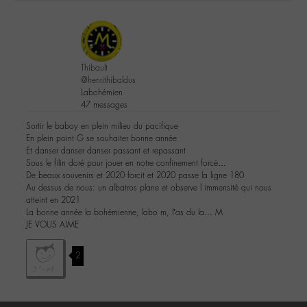
Thibault
@henrithibaldus
Labohémien
47 messages
Sortir le baboy en plein milieu du pacifique
En plein point G se souhaiter bonne année
Et danser danser danser passant et repassant
Sous le filin doré pour jouer en notre confinement forcé…
De beaux souvenirs et 2020 forcit et 2020 passe la ligne 180
Au dessus de nous: un albatros plane et observe l immensité qui nous
atteint en 2021
La bonne année la bohémienne, labo m, l’as du la… M
JE VOUS AIME
2