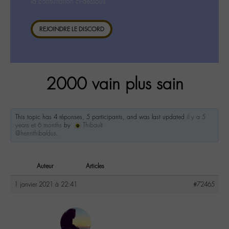
la consultation ci-dessous.
REJOINDRE LE DISCORD
2000 vain plus sain
This topic has 4 réponses, 5 participants, and was last updated
il y a 5
years et 6 months
by
Thibault
@henrithibaldus
.
Auteur
Articles
1 janvier 2021 à 22:41
#72465