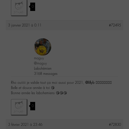
0
3 janvier 2021 à 0:11
#72495
maguy
@maguy
Labohémien
3168 messages
Rho ouiiiii je valide tout ça moi aussi pour 2021,
@lillyb
👌🏾🤞🏽🤞🏽🤞🏽
Belle et douce année à toi 😘
Bonne année les labohemiens 😘😘😘
0
3 février 2021 à 23:46
#72830