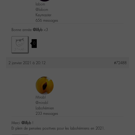
labom
@labom
Keymaster
656 messages
Bonne année
@lillyb
<3
0
2 janvier 2021 à 20:12
#72488
Mirabl
@mirabl
Labohémien
233 messages
Merci
@lillyb
!
Et plein de pensées positives pour les labohémiens en 2021.