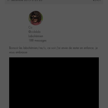
Co
@colalala
Labohémien
188 messages
Bonsoir les labohémien/ne/s, ce soir j’ai envie de rester en enfance, je
vous embrasse