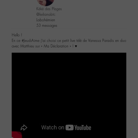
Kéké des Plages
@kelianabtc
Labohémien
53 messages
Hello !
En ce #JeudiAime j’ai choisi ce petit live télé de Vanessa Paradis en duo
avec Matthieu sur « Ma Déclaration » ! ♥