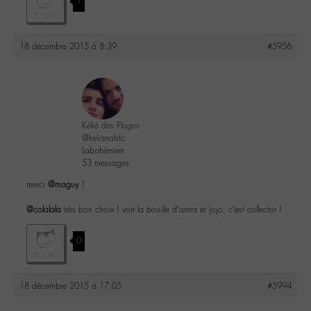
1
18 décembre 2015 à 8:39
#5956
Kéké des Plages
@kelianabtc
Labohémien
53 messages
merci
@maguy
!
@colalala
très bon choix ! voir la bouille d’anna et jojo, c’est collector !
0
18 décembre 2015 à 17:05
#5994