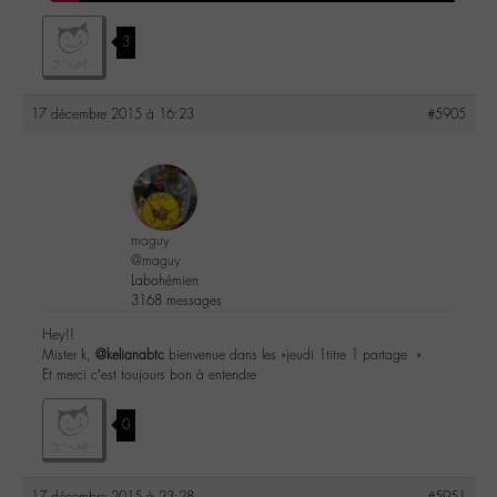
3
17 décembre 2015 à 16:23
#5905
maguy
@maguy
Labohémien
3168 messages
Hey!!
Mister k,
@kelianabtc
bienvenue dans les »jeudi 1titre 1 partage »
Et merci c’est toujours bon à entendre
0
17 décembre 2015 à 23:28
#5951