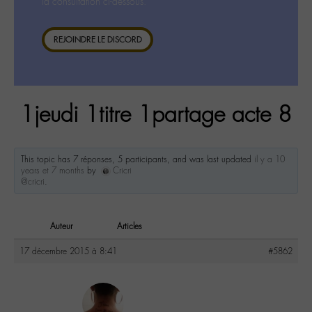
la consultation ci-dessous.
REJOINDRE LE DISCORD
1jeudi 1titre 1partage acte 8
This topic has 7 réponses, 5 participants, and was last updated
il y a 10
years et 7 months
by
Cricri
@cricri
.
Auteur
Articles
17 décembre 2015 à 8:41
#5862