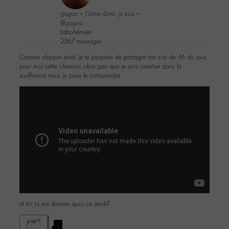
gagoo « j’aime donc je suis »
@gagoo
Labohémien
2367 messages
Comme chaque jeudi,je te propose de partager ton son de -M- du jour,
pour moi cette chanson,alors pas que je sois creative dans la
souffrance mais je peux le comprendre
et toi tu me donnes quoi ce jeudi?
1