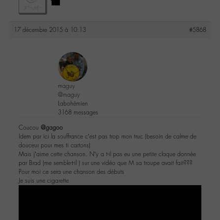
17 décembre 2015 à 10:13
#5868
maguy
@maguy
Labohémien
3168 messages
Coucou
@gagoo
Idem par ici la souffrance c’est pas trop mon truc (besoin de calme de
douceur pour mes ti cartons)
Mais j’aime cette chanson. N’y a t-il pas eu une petite claque donnée
par Brad (me semble-t-il ) sur une vidéo que M sa troupe avait fait???
Pour moi ce sera une chanson des débuts
Je suis une cigarette