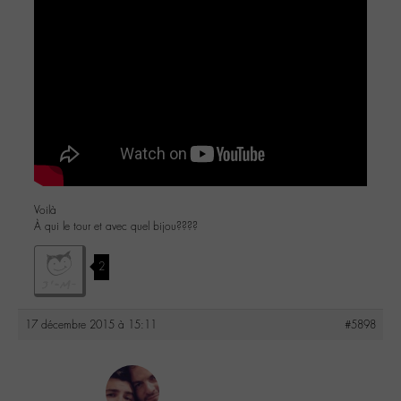
Voilà
À qui le tour et avec quel bijou????
2
17 décembre 2015 à 15:11
#5898