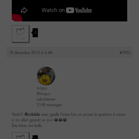
4
18 décembre 2015 à 6:44
#5955
maguy
@maguy
Labohémien
3168 messages
Yeah!!!
@colalala
avec gaelle l’autre fois on posait la question à savoir
si on allait grandir un jour 😂😂😂
Des bises ma belle