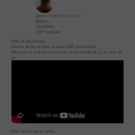
gagoo « j’aime donc je suis »
@gagoo
Labohémien
2367 messages
Hello les labohemiens,
Une fois de plus je poste en retard (arffff satané travail)
Alorz pour ce jeudi qui est passé je me suis reveillee et j ai eu envie de
ca:
Donc voila la tout je t aime…