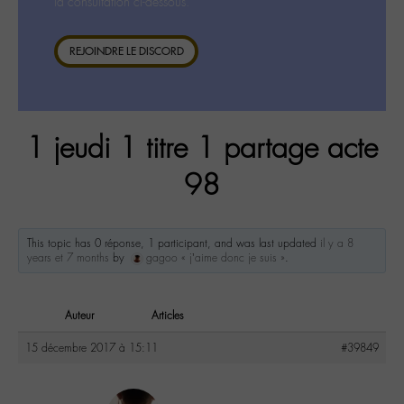
la consultation ci-dessous.
REJOINDRE LE DISCORD
1 jeudi 1 titre 1 partage acte
98
This topic has 0 réponse, 1 participant, and was last updated
il y a 8
years et 7 months
by
gagoo « j’aime donc je suis »
.
Auteur
Articles
15 décembre 2017 à 15:11
#39849