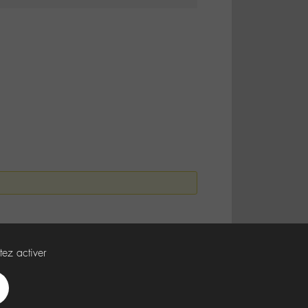
tez activer
Spotify
Deezer
Apple