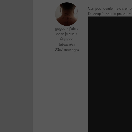
Car jeudi dernier j etais en c
Du coup 2 pour le prix d un:
gagoo « j’aime
donc je suis »
@gagoo
Labohémien
2367 messages