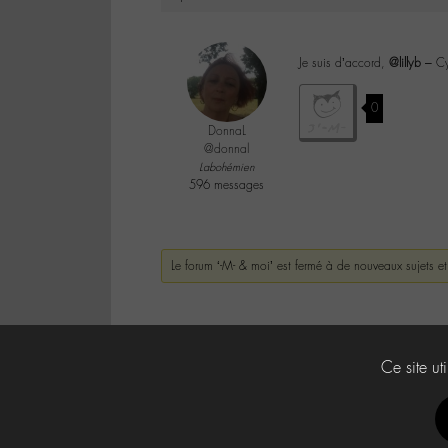
Je suis d’accord,
@lillyb
– Cyr
0
DonnaL
@donnal
Labohémien
596 messages
Le forum ‘-M- & moi’ est fermé à de nouveaux sujets e
Ce site ut