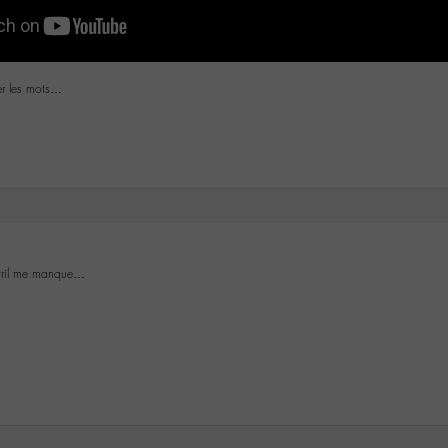
ver les mots…
yril me manque…