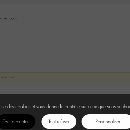
il est cool.
t réponses.
ilise des cookies et vous donne le contrôle sur ceux que vous souhai
Tout accepter
Tout refuser
Personnaliser
facebook
instagram
Youtube
Discord
tiktok
.