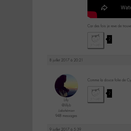
Car des fois je reve de trou
2
8 juillet 2017 à 20:21
Comme la douce folie de C
2
Lilly
@lillyb
Labohémien
948 messages
9 juillet 2017 à 5:39