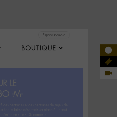
Espace membre
BOUTIQUE
R LE
BO -M-
5 des centaines et des centaines de sujets de
ux Forum laisse désormais sa place à un tout
hémien‧ne‧s: le « Dix-cordes ».