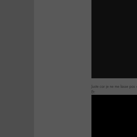
Juste car je ne me lasse pas
Et: