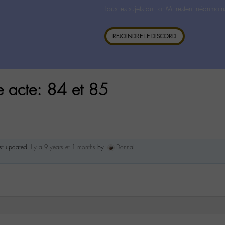
Tous les sujets du For-M- restent néanmoin
REJOINDRE LE DISCORD
ge acte: 84 et 85
ast updated
il y a 9 years et 1 months
by
DonnaL