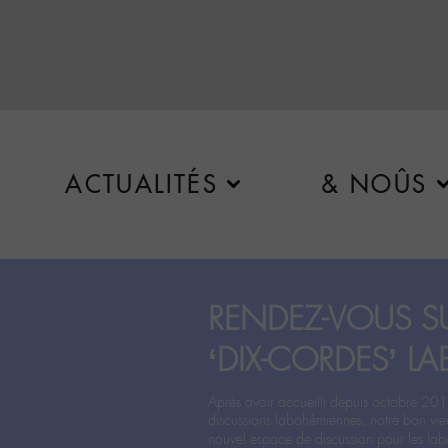
ACTUALITÉS
& NOÛS
RENDEZ-VOUS SU
‘DIX-CORDES’ LA
Après avoir accueilli depuis octobre 201
discussions labohémiennes, notre bon vie
nouvel espace de discussion pour les labo