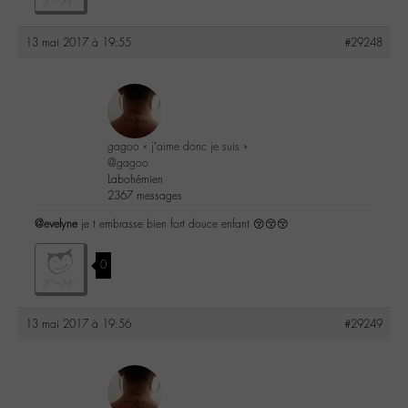
13 mai 2017 à 19:55
#29248
gagoo « j’aime donc je suis »
@gagoo
Labohémien
2367 messages
@evelyne
je t embrasse bien fort douce enfant 😚😚😚
0
13 mai 2017 à 19:56
#29249