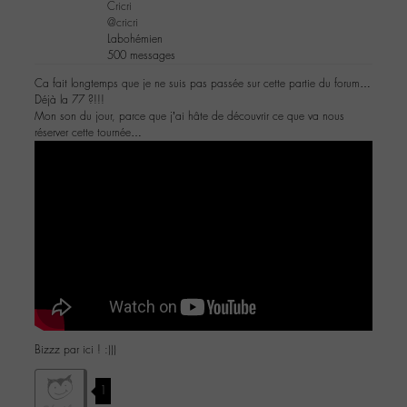
Cricri
@cricri
Labohémien
500 messages
Ca fait longtemps que je ne suis pas passée sur cette partie du forum…
Déjà la 77 ?!!!
Mon son du jour, parce que j’ai hâte de découvrir ce que va nous
réserver cette tournée…
Bizzz par ici ! :)))
1