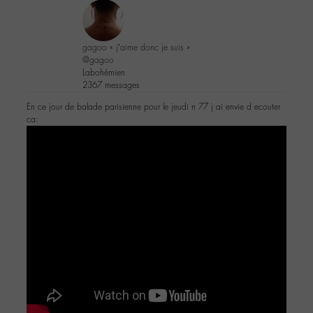
gagoo « j’aime donc je suis »
@gagoo
Labohémien
2367 messages
En ce jour de balade parisienne pour le jeudi n 77 j ai envie d ecouter
ca: