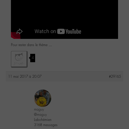
Pour rester dans le thème …
4
11 mai 2017 à 20:07
#29165
maguy
@maguy
Labohémien
3168 messages