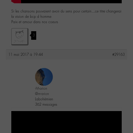
Si les chansons pouvaient avoir du sens pour certain…ce titre changerai
la vision de bcp d homme
Paix et amour dans nos coeurs
3
11 mai 2017 à 19:44
#29163
-M-arion
@m-arion
Labohémien
362 messages