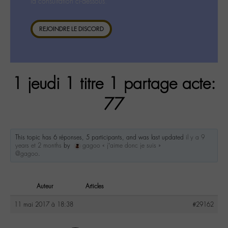
la consultation ci-dessous.
REJOINDRE LE DISCORD
1 jeudi 1 titre 1 partage acte:
77
This topic has 6 réponses, 5 participants, and was last updated
il y a 9
years et 2 months
by
gagoo « j’aime donc je suis »
@gagoo
.
Auteur
Articles
11 mai 2017 à 18:38
#29162