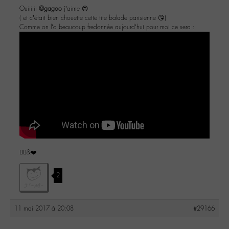
Ouiiiiii
@gagoo
j’aime 😍
( et c’était bien chouette cette tite balade parisienne 😘)
Comme on l’a beaucoup fredonnée aujourd’hui pour moi ce sera :
✌🏼&❤️
2
11 mai 2017 à 20:08
#29166