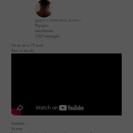
gagoo « j’aime donc je suis »
@gagoo
Labohémien
2367 messages
On en est a 75 jeudi
Alors je me dis:
Semaine….
Se men