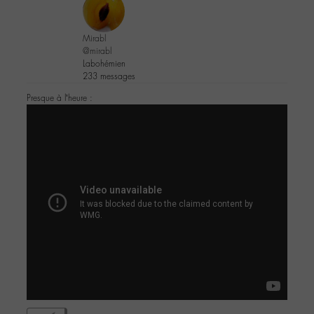
Mirabl
@mirabl
Labohémien
233 messages
Presque à l’heure :