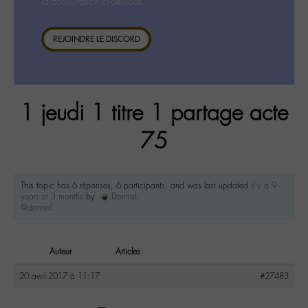
la consultation ci-dessous.
REJOINDRE LE DISCORD
1 jeudi 1 titre 1 partage acte
75
This topic has 6 réponses, 6 participants, and was last updated
il y a 9
years et 3 months
by
DonnaL
@donnal
.
Auteur
Articles
20 avril 2017 à 11:17
#27483