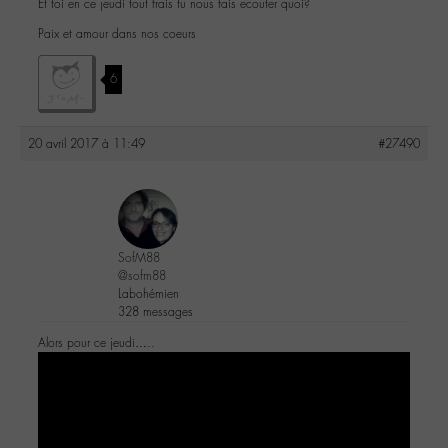
Et toi en ce jeudi tout frais tu nous fais ecouter quoi?
Paix et amour dans nos coeurs
6
20 avril 2017 à 11:49
#27490
SofM88
@sofm88
Labohémien
328 messages
Alors pour ce jeudi…..