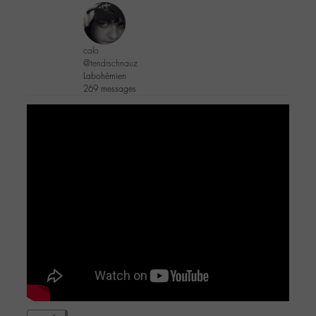
calo
@tendrschnauz
Labohémien
269 messages