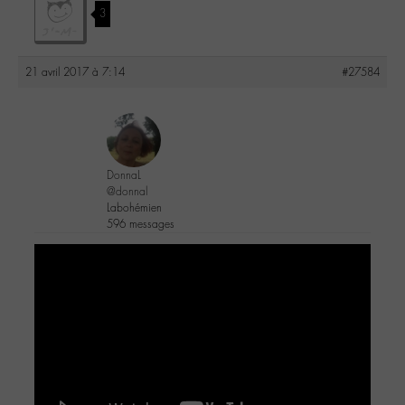
3
21 avril 2017 à 7:14
#27584
DonnaL
@donnal
Labohémien
596 messages