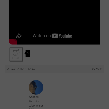
5
20 avril 2017 à 17:42
#27508
-M-arion
@m-arion
Labohémien