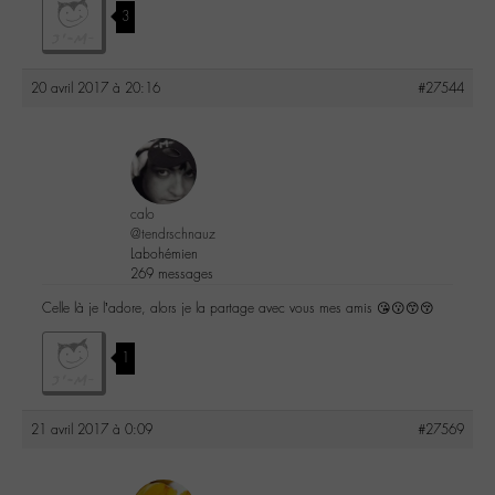
3
20 avril 2017 à 20:16
#27544
calo
@tendrschnauz
Labohémien
269 messages
Celle là je l’adore, alors je la partage avec vous mes amis 😘😗😙😚
1
21 avril 2017 à 0:09
#27569