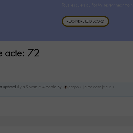
Tous les sujets du For-M- restent néanmoin
REJOINDRE LE DISCORD
ge acte: 72
ast updated
il y a 9 years et 4 months
by
gagoo « j’aime donc je suis »