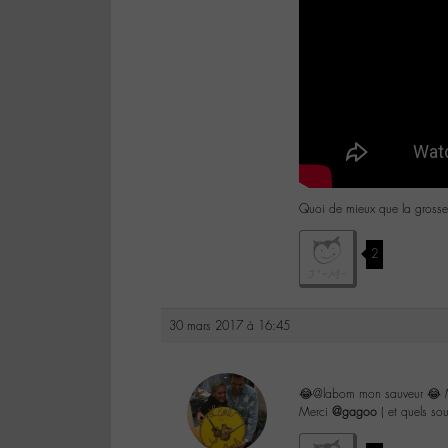
Quoi de mieux que la gros
2
30 mars 2017 à 16:45
😂@labom mon sauveur 😂 Me
Merci
@gagoo
( et quels sou