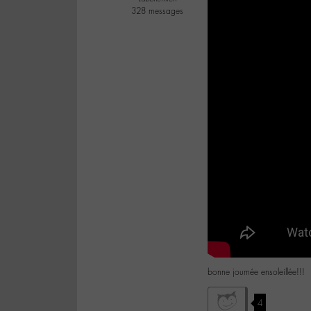
328 messages
bonne journée ensoleillée!!!
4