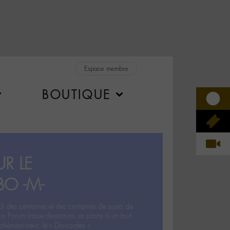
Espace membre
BOUTIQUE
R LE
BO -M-
5 des centaines et des centaines de sujets de
ux Forum laisse désormais sa place à un tout
hémien‧ne‧s: le « Dix-cordes ».