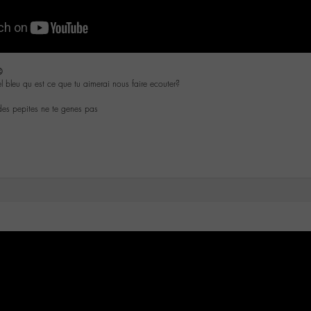

iel bleu qu est ce que tu aimerai nous faire ecouter?
des pepites ne te genes pas