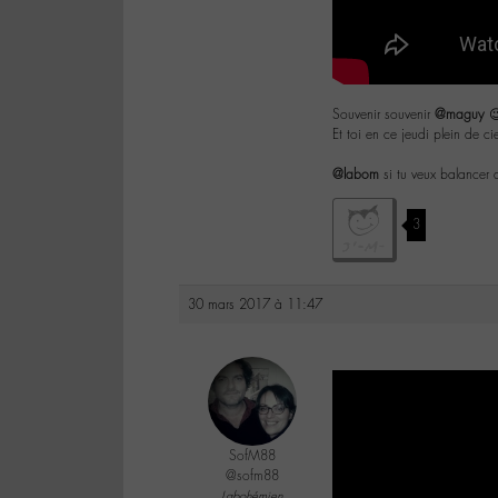
Souvenir souvenir
@maguy

Et toi en ce jeudi plein de c
@labom
si tu veux balancer 
3
30 mars 2017 à 11:47
SofM88
@sofm88
Labohémien