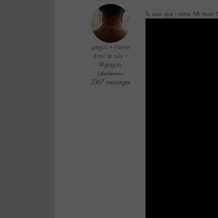
Tu sais que j aime -M- mais -
gagoo « j’aime
donc je suis »
@gagoo
Labohémien
2367 messages