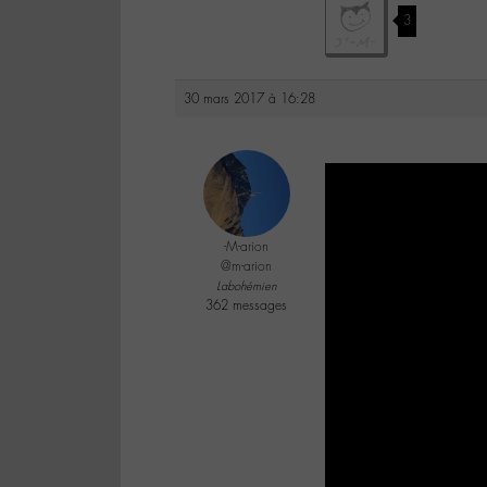
3
30 mars 2017 à 16:28
-M-arion
@m-arion
Labohémien
362 messages