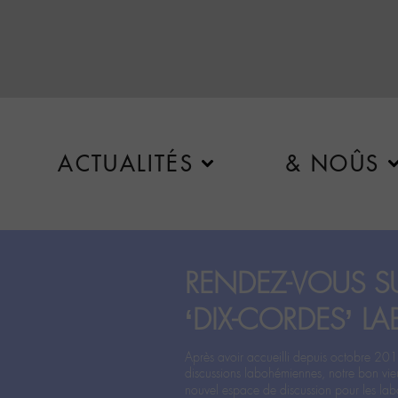
ACTUALITÉS
& NOÛS
RENDEZ-VOUS SU
‘DIX-CORDES’ LA
Après avoir accueilli depuis octobre 201
discussions labohémiennes, notre bon vie
nouvel espace de discussion pour les labo