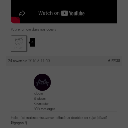
Paix et amour dans nos coeurs
4
24 novembre 2016 à 11:50
#19938
labom
@labom
Keymaster
656 messages
Hello, j’ai malencontreusement effacé un doublon du sujet (désolé
@gagoo
!)