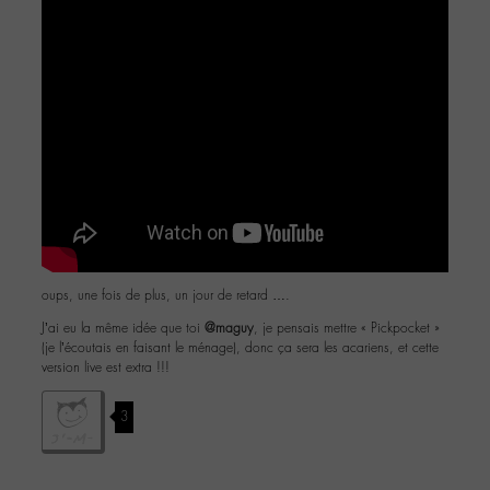
oups, une fois de plus, un jour de retard ….
J’ai eu la même idée que toi
@maguy
, je pensais mettre « Pickpocket »
(je l’écoutais en faisant le ménage), donc ça sera les acariens, et cette
version live est extra !!!
3