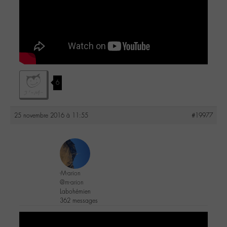
6
25 novembre 2016 à 11:55
#19977
-M-arion
@m-arion
Labohémien
362 messages