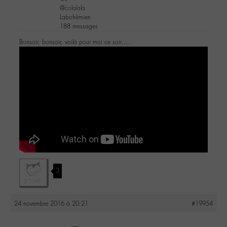
@colalala
Labohémien
188 messages
Bonsoir, bonsoir, voilà pour moi ce soir…..
3
24 novembre 2016 à 20:21
#19954