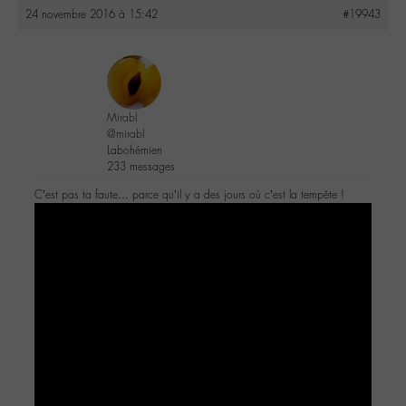
24 novembre 2016 à 15:42
#19943
Mirabl
@mirabl
Labohémien
233 messages
C’est pas ta faute… parce qu’il y a des jours où c’est la tempête !