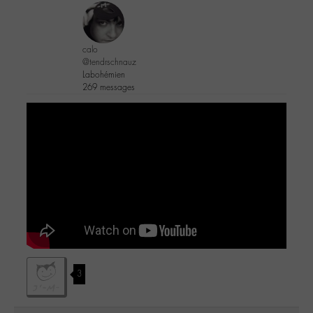
calo
@tendrschnauz
Labohémien
269 messages
3