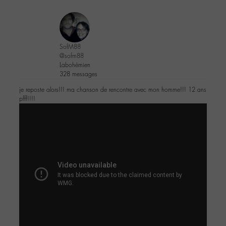
SofM88
@sofm88
Labohémien
328 messages
je reposte alors!!! ma chanson de rencontre avec mon homme!!! 12 ans
pfff!!!!