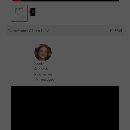
8
25 novembre 2016 à 0:49
#19968
Sandy
@sandyh
Labohémien
79 messages