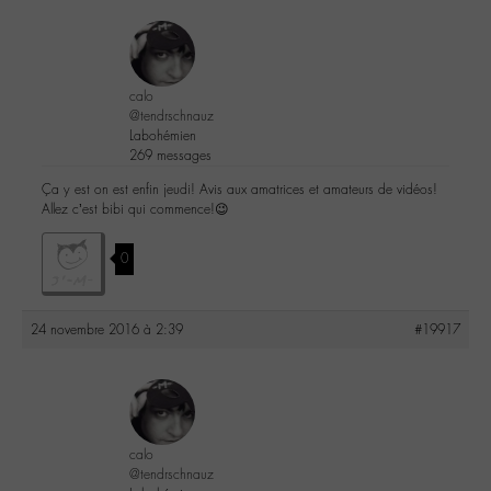
calo
@tendrschnauz
Labohémien
269 messages
Ça y est on est enfin jeudi! Avis aux amatrices et amateurs de vidéos!
Allez c’est bibi qui commence!😉
0
24 novembre 2016 à 2:39
#19917
calo
@tendrschnauz