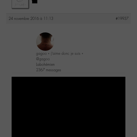
24 novembre 2016 à 11:13
#19937
gagoo « j’aime donc je suis »
@gagoo
Labohémien
2367 messages