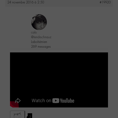
24 novembre 2016 à 2:50
#19920
calo
@tendrschnauz
Labohémien
269 messages
3