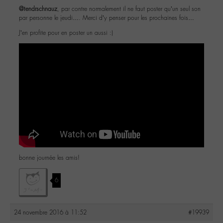
@tendrschnauz
, par contre normalement il ne faut poster qu’un seul son
par personne le jeudi…. Merci d’y penser pour les prochaines fois…
J’en profite pour en poster un aussi :)
bonne journée les amis!
6
24 novembre 2016 à 11:52
#19939