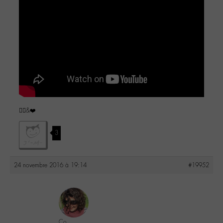
✌🏼️&❤️
3
24 novembre 2016 à 19:14
#19952
Co