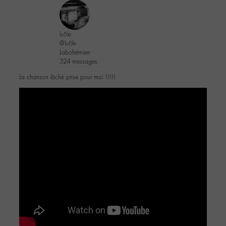
lu6le
@lu6le
Labohémien
324 messages
La chanson lâché prise pour moi !!!!!