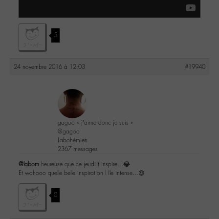
5
24 novembre 2016 à 12:03
#19940
gagoo « j’aime donc je suis »
@gagoo
Labohémien
2367 messages
@labom
heureuse que ce jeudi t inspire…😂
Et wahooo quelle belle inspiration l île intense…😍
0