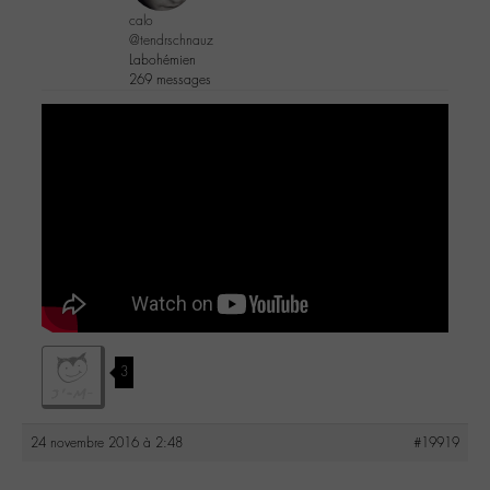
calo
@tendrschnauz
Labohémien
269 messages
3
24 novembre 2016 à 2:48
#19919