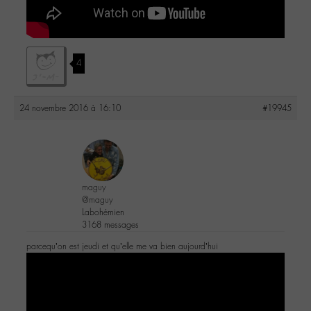
4
24 novembre 2016 à 16:10
#19945
maguy
@maguy
Labohémien
3168 messages
parcequ’on est jeudi et qu’elle me va bien aujourd’hui