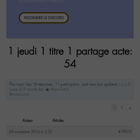
la consultation ci-dessous.
REJOINDRE LE DISCORD
1 jeudi 1 titre 1 partage acte:
54
This topic has 16 réponses, 11 participants, and was last updated
il y a 9
years et 8 months
by
MamOutch
@mamoutch
.
1
2
→
Auteur
Articles
24 novembre 2016 à 2:25
#19915