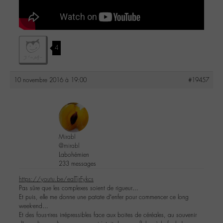
4
10 novembre 2016 à 19:00
#19457
Mirabl
@mirabl
Labohémien
233 messages
https://youtu.be/ealTjrFykcs
Pas sûre que les complexes soient de rigueur…
Et puis, elle me donne une patate d’enfer pour commencer ce long
week-end…
Et des fous-rires irrépressibles face aux boites de céréales, au souvenir