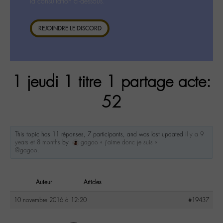
la consultation ci-dessous.
REJOINDRE LE DISCORD
1 jeudi 1 titre 1 partage acte:
52
This topic has 11 réponses, 7 participants, and was last updated
il y a 9
years et 8 months
by
gagoo « j’aime donc je suis »
@gagoo
.
Auteur
Articles
10 novembre 2016 à 12:20
#19437