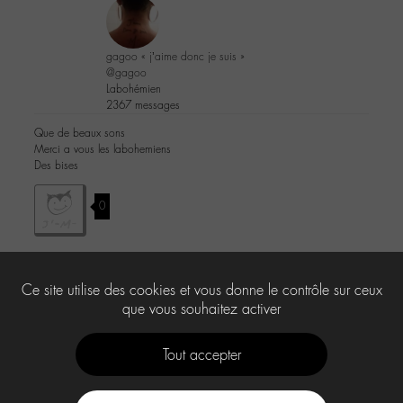
gagoo « j’aime donc je suis »
@gagoo
Labohémien
2367 messages
Que de beaux sons
Merci a vous les labohemiens
Des bises
0
Ce site utilise des cookies et vous donne le contrôle sur ceux
Le forum ‘-M- & moi’ est fermé à de nouveaux sujets et réponses.
que vous souhaitez activer
Tout accepter