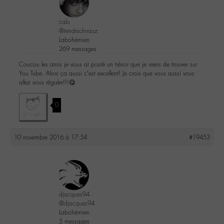
calo
@tendrschnauz
Labohémien
269 messages
Coucou les amis je vous ai posté un trésor que je viens de trouver sur
You Tube. Alors ça aussi c’est excellent! Je crois que vous aussi vous
allez vous régaler!!!😋
0
10 novembre 2016 à 17:54
#19453
djacques94
@djacques94
Labohémien
5 messages