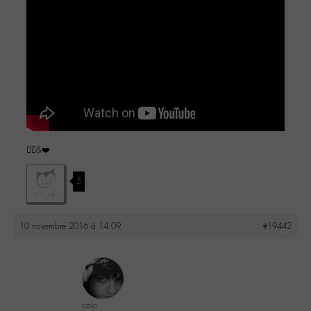
✌🏼️&❤️
5
10 novembre 2016 à 14:09
#19442
calo