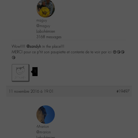
maguy
@maguy
Labohémien
3168 messages
Wow!!!!
@sandyh
in the place!!!
MERCI pour ce p’tit son paupiette et contente de te voir par ici 😍😘😘
😘
1
11 novembre 2016 à 19:01
#19497
-M-arion
@m-arion
Labohémien