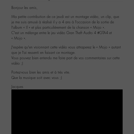
Bonjour les amis,
Ma petite contribution de ce jeudi est un montage vidéo, un clip, que
je me suis amusé à réalisé il y a 4 ans à l’occasion de la sortie de
l’album « îl » et plus particulièrement de la chanson « Mojo ».
C’est un mélange entre le jeu vidéo Gran Theft Audto 4 #GTA4 et
« Mojo ».
J’espère qu’en visionnant cette vidéo vous attraperez le « Mojo » autant
que je l’ai ressenti en faisant ce montage.
Vous pouvez bien entendu me faire part de vos commentaires sur cette
vidéo ;)
Portez-vous bien les amis et à très vite.
Que la musique soit avec vous ;)
Jacques