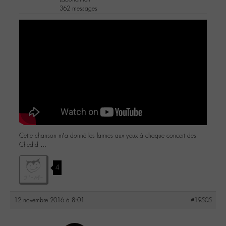
362 messages
Cette chanson m’a donné les larmes aux yeux à chaque concert des
Chedid …
4
12 novembre 2016 à 8:01
#19505