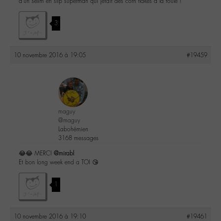
d’un selim en slip superman qui jetait des corn flakes à la foule !
3
10 novembre 2016 à 19:05
#19459
maguy
@maguy
Labohémien
3168 messages
😂😂 MERCI
@mirabl
Et bon long week end a TOI 😘
1
10 novembre 2016 à 19:10
#19461