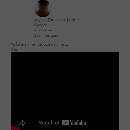
gagoo « j’aime donc je suis »
@gagoo
Labohémien
2367 messages
Va falloir s aimer, beaucoup s aimer…
Alors: