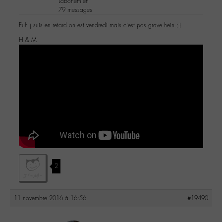
Labohémien
79 messages
Euh j,suis en retard on est vendredi mais c’est pas grave hein ;-)
H & M
2
11 novembre 2016 à 16:56
#19490