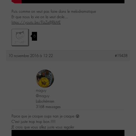
Puis comme on veut pas faire dans le melodramatique
Et que nous la vie on la veut drole…
https://youtu.be/FIzZe8JRkME
6
10 novembre 2016 à 12:22
#19438
maguy
@maguy
Labohémien
3168 messages
Parce que je croque oups nan je craque 😜
C’est juste trop trop bon.!!!!
JE crois que vous allez juste vous regaler