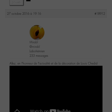
27 octobre 2016 à 19:16
#18912
Mirabl
@mirabl
Labohémien
233 messages
Allez, en l’honneur de l’actualité et de la décoration de Louis Chedid