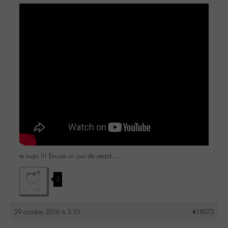
re oups !!! Encore un jour de retard ….
3
29 octobre 2016 à 3:53
#18973