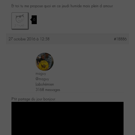
Et toi tu me propose quoi en ce jeudi humide mais plein d amour
6
27 octobre 2016 à 12:58
#18886
maguy
@maguy
Labohémien
3168 messages
P’tit partage du jour bonjour