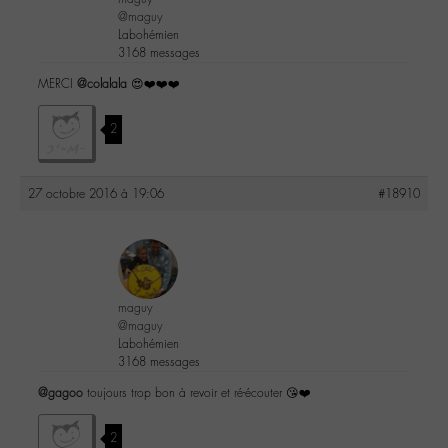
@maguy
Labohémien
3168 messages
MERCI
@colalala
😍❤️❤️❤️
2
27 octobre 2016 à 19:06
#18910
maguy
@maguy
Labohémien
3168 messages
@gagoo
toujours trop bon à revoir et ré-écouter 😘❤️
2