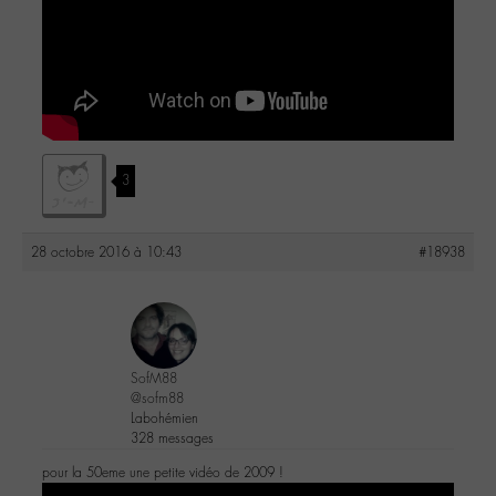
3
28 octobre 2016 à 10:43
#18938
SofM88
@sofm88
Labohémien
328 messages
pour la 50eme une petite vidéo de 2009 !