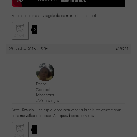
Parce que je me suis régalé de ce moment du concert !
6
28 octobre 2016 à 5:36
#18931
DonnaL
@donnal
Labohémien
596 messages
Merci
@mirabl
– ce clip a lancé mon esprit à la salle de concert pour
cette merveilleuse tournée. Ah, quels beaux souvenirs.
1