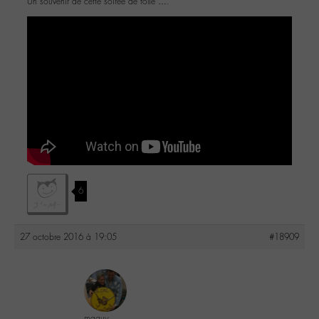
Un souvenir de cette soirée de folie ….
6
27 octobre 2016 à 19:05
#18909
maguy