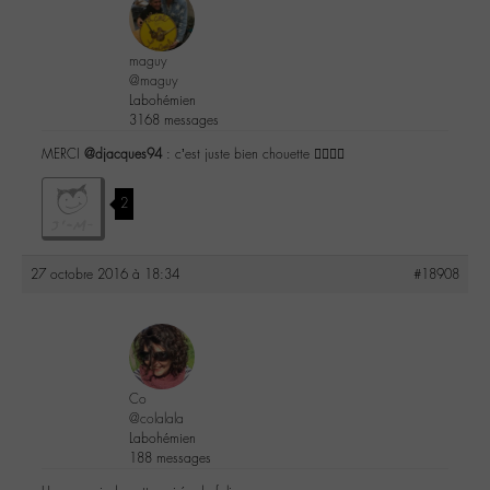
maguy
@maguy
Labohémien
3168 messages
MERCI
@djacques94
: c’est juste bien chouette 👌🏼👍🏼
2
27 octobre 2016 à 18:34
#18908
Co
@colalala
Labohémien
188 messages