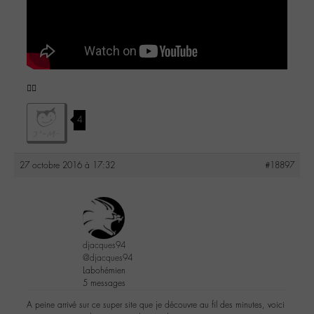
✌🏼️
4
27 octobre 2016 à 17:32
#18897
djacques94
@djacques94
Labohémien
5 messages
A peine arrivé sur ce super site que je découvre au fil des minutes, voici