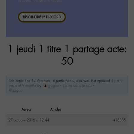
la consultation ci-dessous.
REJOINDRE LE DISCORD
1 jeudi 1 titre 1 partage acte:
50
This topic has 13 réponses, 8 participants, and was last updated
il y a 9
years et 9 months
by
gagoo « j’aime donc je suis »
@gagoo
.
Auteur
Articles
27 octobre 2016 à 12:44
#18885