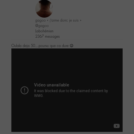
gagoo « j’aime donc je suis »
@gagoo
Labohémien
2367 messages
Oulala deja 50…pourvu que ca dure 😉