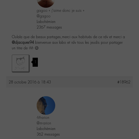
gagoo « j’aime donc je suis »
@gagoo
Labohémien
2367 messages
Oulala que de beaux partages,merci aux habitués de ce rdv et merci a
@djacques94
bienvenue aux labo et rdv tous les jeudis pour partager
un titre de -M- 😉
1
28 octobre 2016 à 18:43
#18962
-M-arion
@m-arion
Labohémien
362 messages