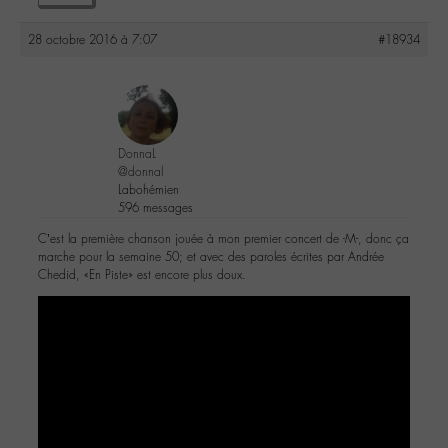
28 octobre 2016 à 7:07
#18934
DonnaL
@donnal
Labohémien
596 messages
C’est la première chanson jouée à mon premier concert de -M-, donc ça
marche pour la semaine 50; et avec des paroles écrites par Andrée
Chedid, «En Piste» est encore plus doux.