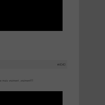
#4040
e mais vraiment ,vraiment!!!