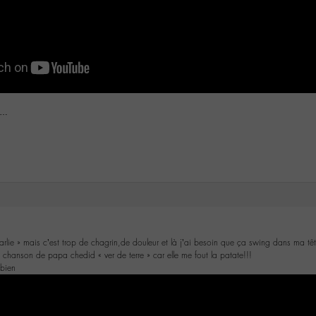
e …
rlie » mais c’est trop de chagrin,de douleur et là j’ai besoin que ça swing dans ma têt
 chanson de papa chedid « ver de terre » car elle me fout la patate!!!
 bien