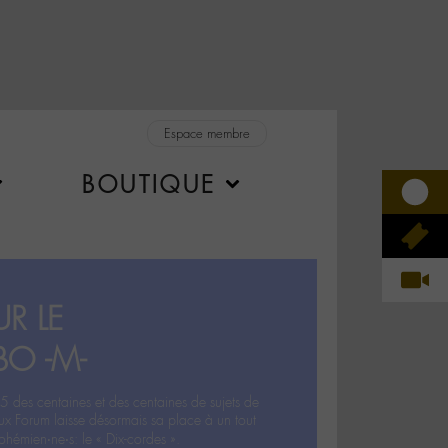
Espace membre
BOUTIQUE
R LE
BO -M-
5 des centaines et des centaines de sujets de
ux Forum laisse désormais sa place à un tout
hémien‧ne‧s: le « Dix-cordes ».