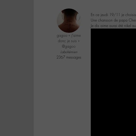
En ce jeudi 19/11 je choisis
Une chansson de papa Ched
Je dis aime aurai été nikel au
gagoo « j’aime
donc je suis »
@gagoo
Labohémien
2367 messages