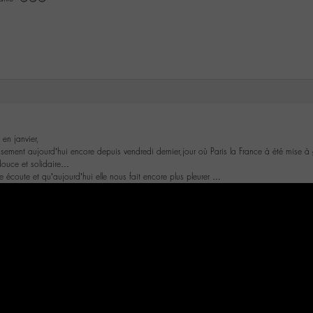
 en janvier,
usement aujourd’hui encore depuis vendredi dernier,jour où Paris la France à été mise à 
douce et solidaire…
 écoute et qu’aujourd’hui elle nous fait encore plus pleurer …