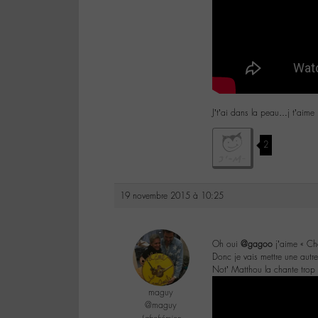
J’t’ai dans la peau…j t’aim
2
19 novembre 2015 à 10:25
Oh oui
@gagoo
j’aime « Cha
Donc je vais mettre une autre
Not’ Matthou la chante trop
maguy
@maguy