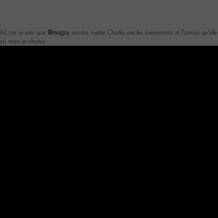
 :
id,car je sais que
@maguy
voudra mettre Charlie,vue les événements et l’amour qu’elle
ssi mais je choisis: