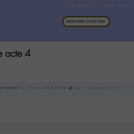
Tous les sujets du For-M- restent néanmoin
REJOINDRE LE DISCORD
e acte 4
 last updated
il y a 10 years et 8 months
by
gagoo « j’aime donc je suis »