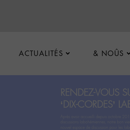
ACTUALITÉS
& NOÛS
RENDEZ-VOUS SU
‘DIX-CORDES’ LA
Après avoir accueilli depuis octobre 201
discussions labohémiennes, notre bon vie
nouvel espace de discussion pour les labo