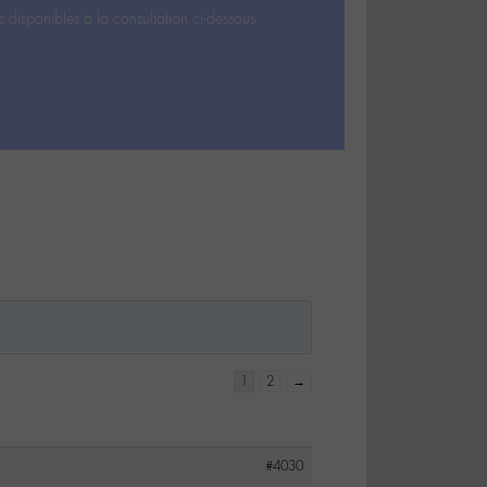
s disponibles à la consultation ci-dessous.
1
2
→
#4030