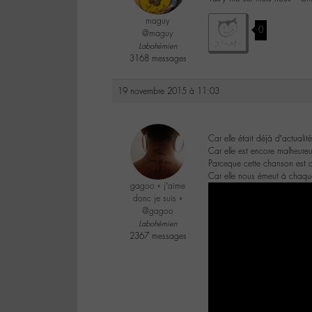
maguy
0
@maguy
Labohémien
3168 messages
19 novembre 2015 à 11:03
Car elle était déjà d’actualité
Car elle est encore malheure
Parceque cette chanson est 
Car elle nous émeut à chaque
gagoo « j’aime
donc je suis »
@gagoo
Labohémien
2367 messages