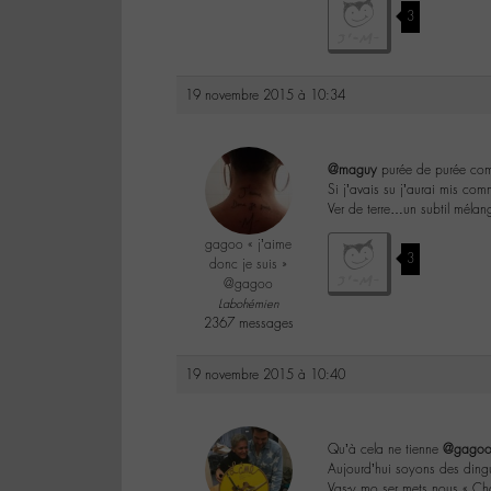
3
19 novembre 2015 à 10:34
@maguy
purée de purée com
Si j’avais su j’aurai mis co
Ver de terre…un subtil mélang
gagoo « j’aime
3
donc je suis »
@gagoo
Labohémien
2367 messages
19 novembre 2015 à 10:40
Qu’à cela ne tienne
@gago
Aujourd’hui soyons des ding
Vas-y mo ser mets nous « Ch