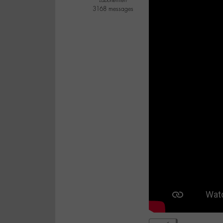
Labohémien
3168 messages