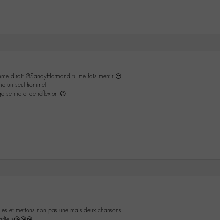
me dirait @SandyHarmand tu me fais mentir 😒
mme un seul homme!
e se rire et de réflexion 😉
o
ues et mettons non pas une mais deux chansons
arlie »😘😘😘