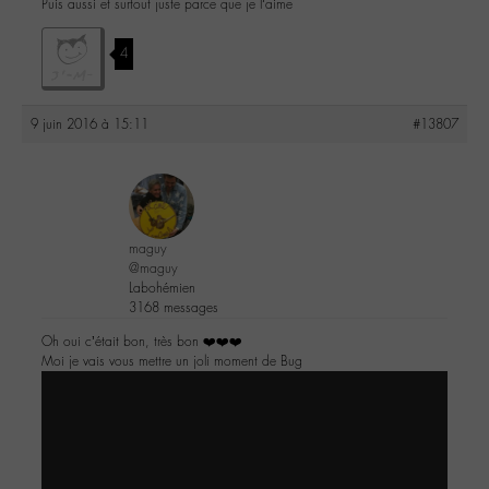
Puis aussi et surtout juste parce que je l’aime
4
9 juin 2016 à 15:11
#13807
maguy
@maguy
Labohémien
3168 messages
Oh oui c’était bon, très bon ❤️❤️❤️
Moi je vais vous mettre un joli moment de Bug