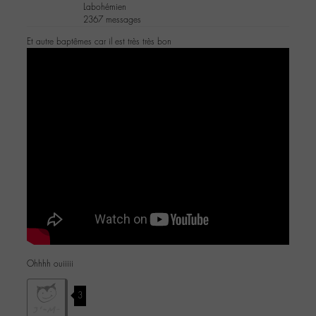
Labohémien
2367 messages
Et autre baptêmes car il est très très bon
Ohhhh ouiiiii
3