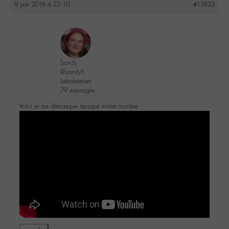
9 juin 2016 à 23:10
#13823
Sandy
@sandyh
Labohémien
79 messages
Voici je me démasque époque mister mystère