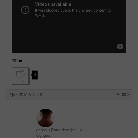
✌🏼️&❤️
4
9 juin 2016 à 15:18
#13808
gagoo « j’aime donc je suis »
@gagoo