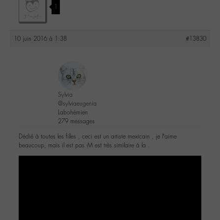
1
10 juin 2016 à 1:38
#13830
Sylvia
@sylviaeugenia
Labohémien
279 messages
Dédié à toutes les filles , ceci est un artiste mexicain , je l’aime
beaucoup, mais il est pas -M est très similaire à la .