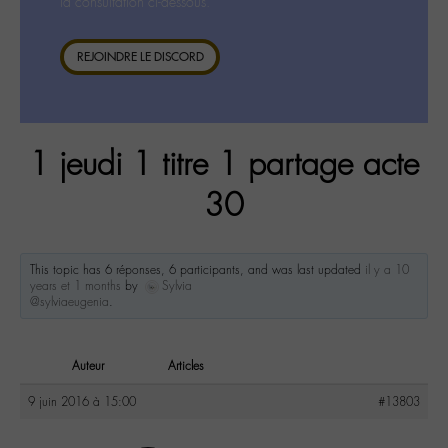
la consultation ci-dessous.
REJOINDRE LE DISCORD
1 jeudi 1 titre 1 partage acte
30
This topic has 6 réponses, 6 participants, and was last updated
il y a 10
years et 1 months
by
Sylvia
@sylviaeugenia
.
Auteur
Articles
9 juin 2016 à 15:00
#13803