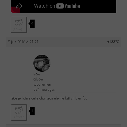
4
9 juin 2016 à 21:21
#13820
lu6le
@lu6le
Labohémien
324 messages
Que je l’aime cette chansson elle me fait un bien fou
1