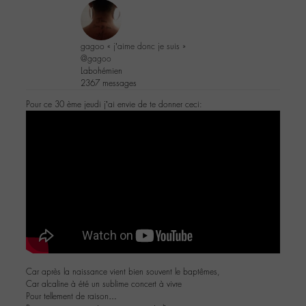
gagoo « j’aime donc je suis »
@gagoo
Labohémien
2367 messages
Pour ce 30 ème jeudi j’ai envie de te donner ceci:
Car après la naissance vient bien souvent le baptêmes,
Car alcaline à été un sublime concert à vivre
Pour tellement de raison…