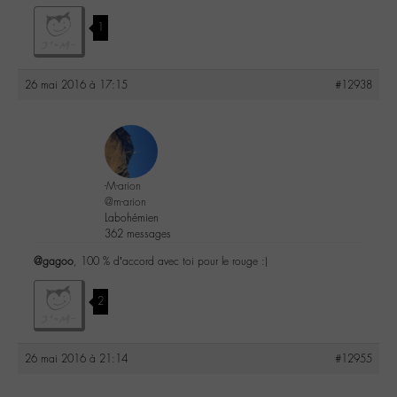
1
26 mai 2016 à 17:15
#12938
-M-arion
@m-arion
Labohémien
362 messages
@gagoo
, 100 % d’accord avec toi pour le rouge :)
2
26 mai 2016 à 21:14
#12955