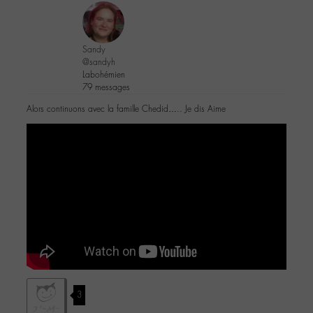
Sandy
@sandyh
Labohémien
79 messages
Alors continuons avec la famille Chedid….. Je dis Aime
3