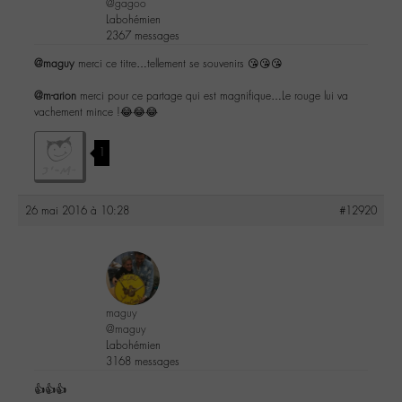
@gagoo
Labohémien
2367 messages
@maguy
merci ce titre…tellement se souvenirs 😘😘😘
@m-arion
merci pour ce partage qui est magnifique…Le rouge lui va
vachement mince !😂😂😂
1
26 mai 2016 à 10:28
#12920
maguy
@maguy
Labohémien
3168 messages
👍👍👍