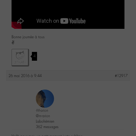
Bonne journée à tous
✌
4
26 mai 2016 à 9:44
#12917
-M-arion
@m-arion
Labohémien
362 messages