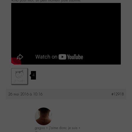
Voilà pour moi, un petit moment juste sublime.
4
26 mai 2016 à 10:16
#12918
gagoo « j’aime donc je suis »