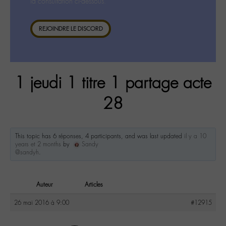
la consultation ci-dessous.
REJOINDRE LE DISCORD
1 jeudi 1 titre 1 partage acte
28
This topic has 6 réponses, 4 participants, and was last updated
il y a 10
years et 2 months
by
Sandy
@sandyh
.
Auteur
Articles
26 mai 2016 à 9:00
#12915