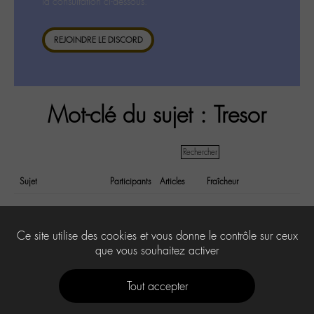
la consultation ci-dessous.
REJOINDRE LE DISCORD
Mot-clé du sujet : Tresor
Sujet
Participants
Articles
Fraîcheur
La photo perdue…mais
7
12
il y a 8 years et
non !
7 months
Ce site utilise des cookies et vous donne le contrôle sur ceux
que vous souhaitez activer
Tout accepter