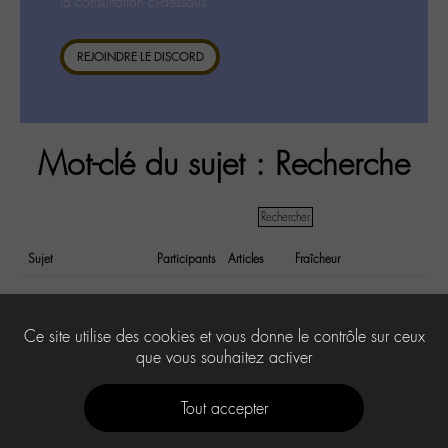
la consultation ci-dessous.
REJOINDRE LE DISCORD
Mot-clé du sujet : Recherche
Sujet
Participants
Articles
Fraîcheur
Recherche désespérée
2
4
il y a 8 years et
7 months
Ce site utilise des cookies et vous donne le contrôle sur ceux
que vous souhaitez activer
Tout accepter