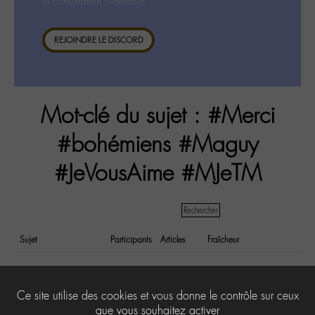
la consultation ci-dessous.
REJOINDRE LE DISCORD
Mot-clé du sujet : #Merci
#bohémiens #Maguy
#JeVousAime #MJeTM
Sujet
Participants
Articles
Fraîcheur
1 jeudi 1 titre 1 partage
8
16
il y a 9 years et
acte 40
11 months
1
2
Ce site utilise des cookies et vous donne le contrôle sur ceux
que vous souhaitez activer