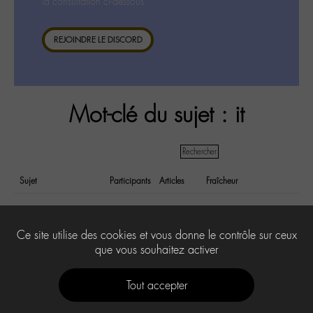
la consultation ci-dessous.
REJOINDRE LE DISCORD
Mot-clé du sujet : it
Sujet
Participants
Articles
Fraîcheur
Reprise de 'Je dis Aime'
7
7
il y a 9 years et
à The Voice
5 months
Ce site utilise des cookies et vous donne le contrôle sur ceux
que vous souhaitez activer
Tout accepter