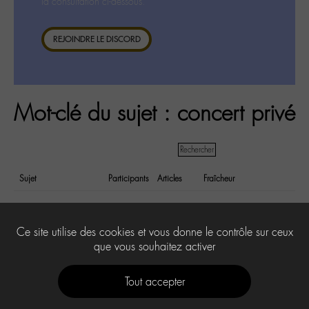
la consultation ci-dessous.
REJOINDRE LE DISCORD
Mot-clé du sujet : concert privé
Sujet
Participants
Articles
Fraîcheur
concert à la maison
6
12
il y a 10 years
et 9 months
Ce site utilise des cookies et vous donne le contrôle sur ceux
que vous souhaitez activer
Tout accepter