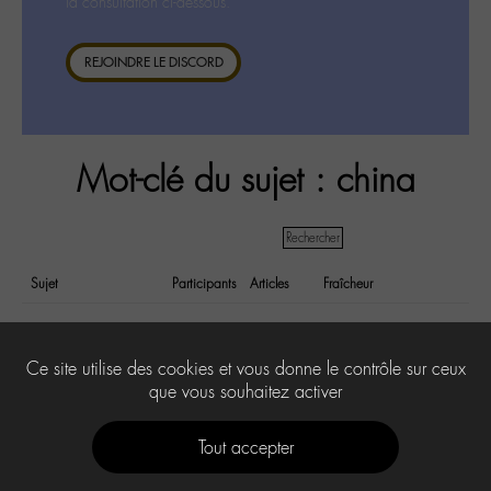
la consultation ci-dessous.
REJOINDRE LE DISCORD
Mot-clé du sujet : china
Sujet
Participants
Articles
Fraîcheur
Une idée en l'air.
4
6
il y a 5 years et
3 months
Ce site utilise des cookies et vous donne le contrôle sur ceux
que vous souhaitez activer
Tout accepter