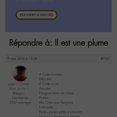
la consultation ci-dessous.
REJOINDRE LE DISCORD
Répondre à: Il est une plume
9 mars 2016 à 13:08
#9147
A Corée à coeur
Décorées
gagoo « j’aime
A Corée à cris
donc je suis »
Amusées
@gagoo
Frangines dans ma Chine
Labohémien
Profiter
2367 messages
Ma Chine pour frangines
Embrasées….
Petites plumes prêtes à s’envoler
Le voyage durera mon éternité