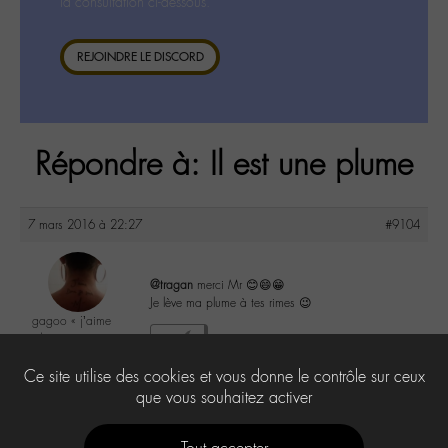
la consultation ci-dessous.
REJOINDRE LE DISCORD
Répondre à: Il est une plume
7 mars 2016 à 22:27
#9104
@tragan
merci Mr 😊😄😁
Je lève ma plume à tes rimes 😉
gagoo « j’aime
donc je suis »
1
@gagoo
Ce site utilise des cookies et vous donne le contrôle sur ceux
Labohémien
2367 messages
que vous souhaitez activer