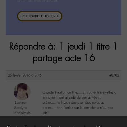
la consultation ci-dessous.
REJOINDRE LE DISCORD
Répondre à: 1 jeudi 1 titre 1
partage acte 16
25 février 2016 à 8:45
#8782
Grande émotion ce titre…..un souvenir merveilleux,
le moment tant attendu de son arrivée sur
Evelyne
scène……le frisson des premières notes au
@evelyne
piano…..bon j’arrête car la larmichette n’est pas
Labohémien
loin!
397 messages
5