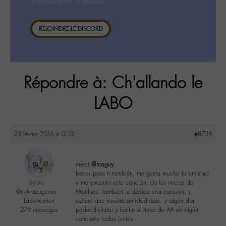
la consultation ci-dessous.
REJOINDRE LE DISCORD
Répondre à: Ch'allando le
LABO
23 février 2016 à 0:12
#8734
merci
@maguy
,
besos para ti también, me gusta mucho tu amistad
Sylvia
y me encanta esta canción, de los inicios de
@sylviaeugenia
Matthieu, tambien te dedico una canción, y
Labohémien
espero que nuestra amistad dure, y algún día
279 messages
poder disfrutar y bailar al ritmo de -M- en algún
concierto todos juntos.