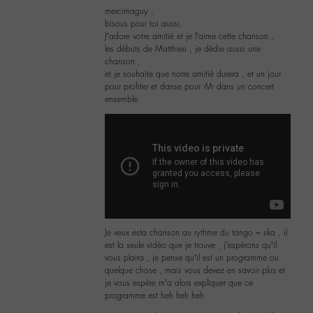
mercimaguy ,
bisous pour toi aussi,
J’adore votre amitié et je l’aime cette chanson ,
les débuts de Matthieu , je dédie aussi une
chanson ,
et je souhaite que notre amitié durera , et un jour
pour profiter et danse pour -M- dans un concert
ensemble.
Je veux esta chanson au rythme du tango – ska , il
est la seule vidéo que je trouve , j’espérons qu’il
vous plaira , je pense qu’il est un programme ou
quelque chose , mais vous devez en savoir plus et
je vous espère m’a alors expliquer que ce
programme est heh heh heh