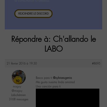
la consultation ci-dessous.
REJOINDRE LE DISCORD
Répondre à: Ch'allando le
LABO
21 février 2016 à 19:50
#8695
Besos para ti
@sylviaeugenia
Me gusta nuestra linda amistad
maguy
Una canciòn para ti
@maguy
Labohémien
3168 messages