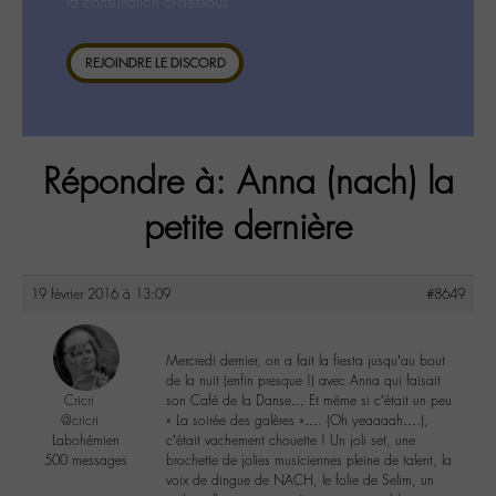
la consultation ci-dessous.
REJOINDRE LE DISCORD
Répondre à: Anna (nach) la
petite dernière
19 février 2016 à 13:09
#8649
Mercredi dernier, on a fait la fiesta jusqu’au bout
de la nuit (enfin presque !) avec Anna qui faisait
Cricri
son Café de la Danse… Et même si c’était un peu
@cricri
« La soirée des galères »…. (Oh yeaaaah….),
Labohémien
c’était vachement chouette ! Un joli set, une
500 messages
brochette de jolies musiciennes pleine de talent, la
voix de dingue de NACH, le folie de Selim, un