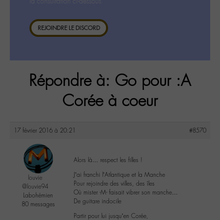
la consultation ci-dessous.
REJOINDRE LE DISCORD
Répondre à: Go pour :A
Corée à coeur
17 février 2016 à 20:21
#8570
Alors là… respect les filles !
J’ai franchi l’Atlantique et la Manche
louvie
Pour rejoindre des villes, des îles
@louvie94
Où mister -M- faisait vibrer son manche…
Labohémien
De guitare indocile
80 messages
Partir pour lui jusqu’en Corée,