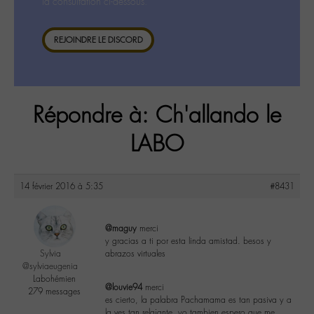
la consultation ci-dessous.
REJOINDRE LE DISCORD
Répondre à: Ch'allando le
LABO
14 février 2016 à 5:35
#8431
@maguy
merci
y gracias a ti por esta linda amistad. besos y
Sylvia
abrazos virtuales
@sylviaeugenia
Labohémien
@louvie94
merci
279 messages
es cierto, la palabra Pachamama es tan pasiva y a
la ves tan relajante, yo tambien espero que me