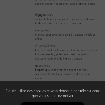
cuenten cosas y tradiciones desde francia, besos
@gagoo
merci
espero lo hayas comprendido y que te guste esta
tradicion, besos y abrazos ….muaaa
maguy merci
et merci pour cette belle amitié . baisers virtuels et
câlins
@ Louvie94 merci
Certes, le mot Pachamama est si passive et de voir
tant de détente , je l’espère aussi que je dois
choses et traditions de France , baisers
gagoo merci
J’espère que vous avez compris et que vous
aimerez cette tradition, baisers et des caresses ….
muaaa
1
Ce site utilise des cookies et vous donne le contrôle sur ceux
que vous souhaitez activer