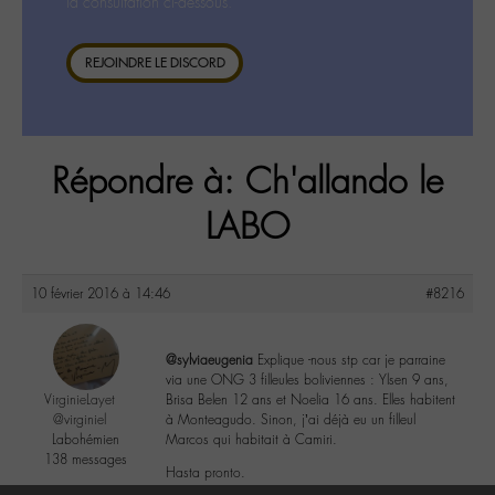
la consultation ci-dessous.
REJOINDRE LE DISCORD
Répondre à: Ch'allando le
LABO
10 février 2016 à 14:46
#8216
@sylviaeugenia
Explique -nous stp car je parraine
via une ONG 3 filleules boliviennes : Ylsen 9 ans,
VirginieLayet
Brisa Belen 12 ans et Noelia 16 ans. Elles habitent
@virginiel
à Monteagudo. Sinon, j’ai déjà eu un filleul
Labohémien
Marcos qui habitait à Camiri.
138 messages
Hasta pronto.